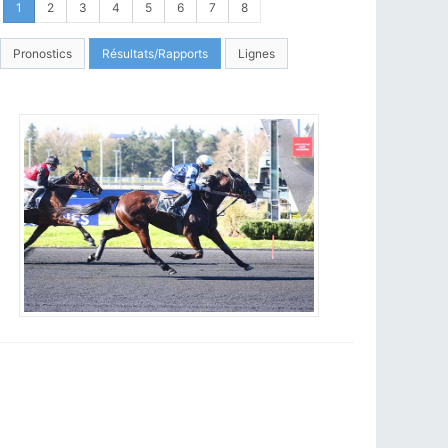
1
2
3
4
5
6
7
8
Pronostics
Résultats/Rapports
Lignes