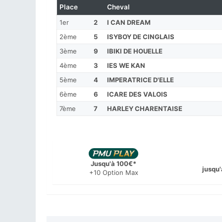
Place
Cheval
1er
2
I CAN DREAM
2ème
5
ISYBOY DE CINGLAIS
3ème
9
IBIKI DE HOUELLE
4ème
3
IES WE KAN
5ème
4
IMPERATRICE D'ELLE
6ème
6
ICARE DES VALOIS
7ème
7
HARLEY CHARENTAISE
Jusqu'à 100€*
jusqu'
+10 Option Max