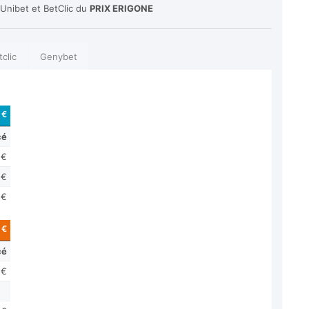
 Unibet et BetClic du
PRIX ERIGONE
tclic
Genybet
 €
cé
 €
 €
 €
 €
cé
 €