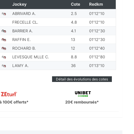
Jockey
Cote
Redkm
ABRIVARD A.
2.5
01'12''10
FRECELLE CL.
4.8
01'12''10
BARRIER A.
4.1
01'12''30
RAFFIN E.
13
01'12''30
ROCHARD B.
12
01'12''40
LEVESQUE MLLE C.
8.8
01'12''80
LAMY A.
36
01'13''10
Détail des évolutions des cotes
à 100€ offerts*
20€ remboursés*