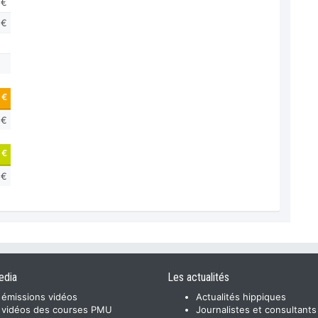
 €
 €
 €
 €
 €
 €
edia
Les actualités
 émissions vidéos
Actualités hippiques
 vidéos des courses PMU
Journalistes et consultants