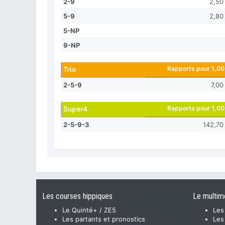
2-9
2,50
5-9
2,80
5-NP
9-NP
Rapports pour 1,00
Trio
2-5-9
7,00
Rapports pour 1,00
Super4
2-5-9-3
142,70
Les courses hippiques
Le multim
Le Quinté+ / ZE5
Les
Les partants et pronostics
Les