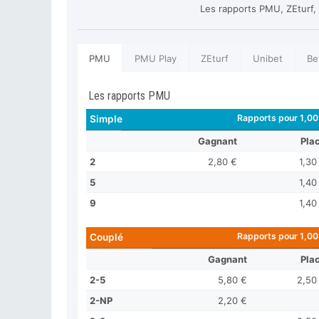
Les rapports PMU, ZEturf,
PMU
PMU Play
ZEturf
Unibet
Be
Les rapports PMU
Rapports pour 1,00
Simple
Gagnant
Pla
2
2,80 €
1,30
5
1,40
9
1,40
Rapports pour 1,00
Couplé
Gagnant
Pla
2-5
5,80 €
2,50
2-NP
2,20 €