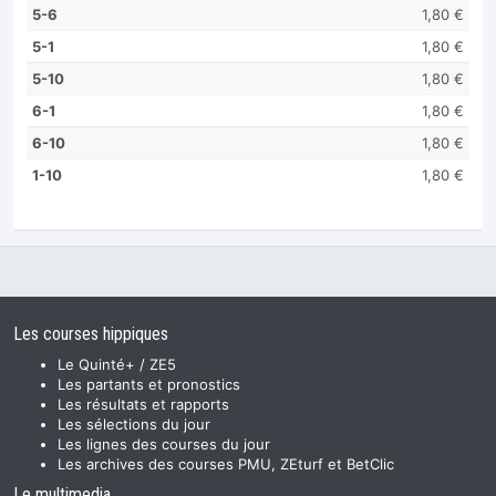
5-6
1,80 €
5-1
1,80 €
5-10
1,80 €
6-1
1,80 €
6-10
1,80 €
1-10
1,80 €
Les courses hippiques
Le Quinté+ / ZE5
Les partants et pronostics
Les résultats et rapports
Les sélections du jour
Les lignes des courses du jour
Les archives des courses PMU, ZEturf et BetClic
Le multimedia