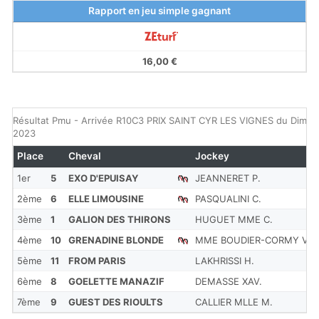
Rapport en jeu simple gagnant
16,00 €
Résultat Pmu - Arrivée R10C3 PRIX SAINT CYR LES VIGNES du Diman
2023
Place
Cheval
Jockey
1er
5
EXO D'EPUISAY
JEANNERET P.
2ème
6
ELLE LIMOUSINE
PASQUALINI C.
3ème
1
GALION DES THIRONS
HUGUET MME C.
4ème
10
GRENADINE BLONDE
MME BOUDIER-CORMY V.
5ème
11
FROM PARIS
LAKHRISSI H.
6ème
8
GOELETTE MANAZIF
DEMASSE XAV.
7ème
9
GUEST DES RIOULTS
CALLIER MLLE M.