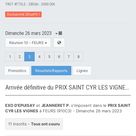
TROT ATTELE - 2850m - 3000.00€
Exclusivité ZEturf.fr !
Dimanche 26 mars 2023
Réunion 10 - FEURS
1
2
3
4
5
6
7
8
Pronostics
Résultats/Rapports
Lignes
Arrivée définitive du PRIX SAINT CYR LES VIGNES à FEURS
EXO D'EPUISAY
et
JEANNERET P.
s'imposent dans le
PRIX SAINT
CYR LES VIGNES
à FEURS (R10C3) - Dimanche 26 mars 2023
11 inscrits -
Tous ont couru