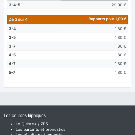
3-4-5
29,00 €
Rapports pour 1,00 €
Ze 2 sur 4
3-4
1,80 €
3-5
1,80 €
3-7
1,80 €
4-5
1,80 €
4-7
1,80 €
5-7
1,80 €
Les courses hippiques
Le Quinté+ / ZE5
Les partants et pronostics
Les résultats et rapports