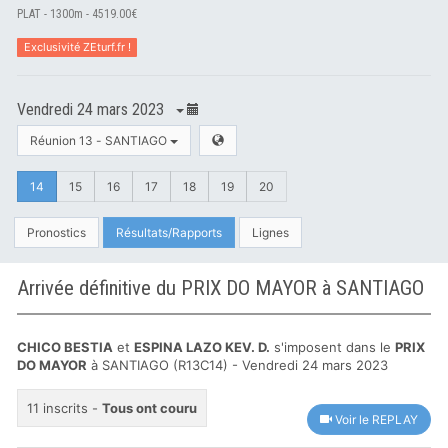
PLAT - 1300m - 4519.00€
Exclusivité ZEturf.fr !
Vendredi 24 mars 2023
Réunion 13 - SANTIAGO
14
15
16
17
18
19
20
Pronostics
Résultats/Rapports
Lignes
Arrivée définitive du PRIX DO MAYOR à SANTIAGO
CHICO BESTIA
et
ESPINA LAZO KEV. D.
s'imposent dans le
PRIX
DO MAYOR
à SANTIAGO (R13C14) - Vendredi 24 mars 2023
11 inscrits -
Tous ont couru
Voir le REPLAY