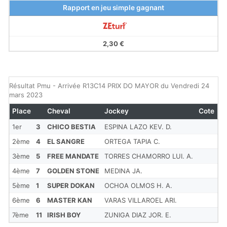
Rapport en jeu simple gagnant
2,30 €
Résultat Pmu - Arrivée R13C14 PRIX DO MAYOR du Vendredi 24
mars 2023
Place
Cheval
Jockey
Cote
1er
3
CHICO BESTIA
ESPINA LAZO KEV. D.
2ème
4
EL SANGRE
ORTEGA TAPIA C.
3ème
5
FREE MANDATE
TORRES CHAMORRO LUI. A.
4ème
7
GOLDEN STONE
MEDINA JA.
5ème
1
SUPER DOKAN
OCHOA OLMOS H. A.
6ème
6
MASTER KAN
VARAS VILLAROEL ARI.
7ème
11
IRISH BOY
ZUNIGA DIAZ JOR. E.