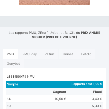
Les rapports PMU, ZEturf, Unibet et BetClic du
PRIX ANDRE
VIGUIER (PRIX DE LIVOURNE)
PMU
PMU Play
ZEturf
Unibet
Betclic
Genybet
Les rapports PMU
Rapports pour 1,00 €
Simple
Gagnant
Placé
14
10,50 €
3,40 €
10
5,30 €