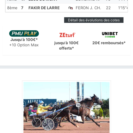
8ème
7
FAKIR DE LARRE
FERON J. CH.
22
1'15''40
Détail des évolutions des cotes
Jusqu'à 100€*
jusqu'à 100€
20€ remboursés*
+10 Option Max
offerts*