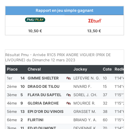
Rapport en jeu simple gagnant
10,50 €
13,50 €
Résultat Pmu - Arrivée R1C5 PRIX ANDRE VIGUIER (PRIX DE
LIVOURNE) du Dimanche 12 mars 2023
Place
Cheval
Jockey
Cote
Redkm
1er
14
GIMME SHELTER
LEFEVRE N. G.
10
1'14''40
2ème
10
DRAGO DE TILOU
NIVARD F.
15
1'14''40
3ème
5
FLAYA DU SAPTEL
SOREL J. CH.
37
1'15''10
4ème
9
GLORIA DARCHE
MOURICE R.
32
1'15''20
5ème
13
EPI D'OR DU VINOIS
GRASSET M.
38
1'14''60
6ème
2
FLIRTINI
BRIAND Y. A.
60
1'15''40
7ème
11
EDJO DU MONT
DEVIENNE K.
70
1'14''70