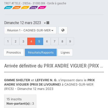
TROT ATTELE - 2925m - 31000.00€ - Corde à gauche
Dimanche 12 mars 2023
Réunion 1 - CAGNES-SUR-MER
1
2
3
4
5
6
7
8
9
Pronostics
Résultats/Rapports
Lignes
Arrivée définitive du PRIX ANDRE VIGUIER (PRIX DE LIVOURNE) à CAGNES-SUR-MER
GIMME SHELTER
et
LEFEVRE N. G.
s'imposent dans le
PRIX
ANDRE VIGUIER (PRIX DE LIVOURNE)
à CAGNES-SUR-MER
(R1C5) - Dimanche 12 mars 2023
15 inscrits
Non-partant(s) :
3