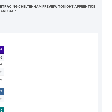
BETRACING CHELTENHAM PREVIEW TONIGHT APPRENTICE
HANDICAP
 €
cé
 €
 €
 €
 €
 €
 €