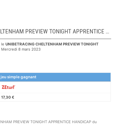
Arrivée définitive du UNIBETRACING CHELTENHAM PREVIEW TONIGHT APPRENTICE HANDICAP à KEMPTON PARK
 le
UNIBETRACING CHELTENHAM PREVIEW TONIGHT
 Mercredi 8 mars 2023
 jeu simple gagnant
17,30 €
LTENHAM PREVIEW TONIGHT APPRENTICE HANDICAP du