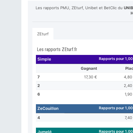
Les rapports PMU, ZEturf, Unibet et BetClic du
UNI
ZEturf
Les rapports ZEturf.fr
Rapports pour 1,00
Simple
Gagnant
Pla
7
17,30 €
4,80
2
2,40
6
1,90
Rapports pour 1,00
ZeCouillon
4
7,40
Rapports pour 1,00
Jumelé