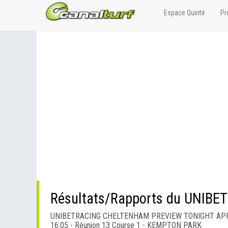
Espace Quinté
Pr
UNIBETRACING CHELTENHAM PREVIEW TONIGHT AP
16:05 - Réunion 13 Course 1 - KEMPTON PARK