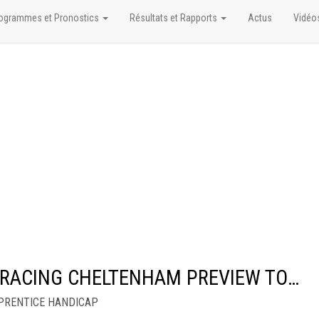
ogrammes et Pronostics
Résultats et Rapports
Actus
Vidéo
Résultats/Rapports du UNIBETRACING CHELTENHAM PREVIEW TONIGHT APPRENTICE HANDICAP
PRENTICE HANDICAP