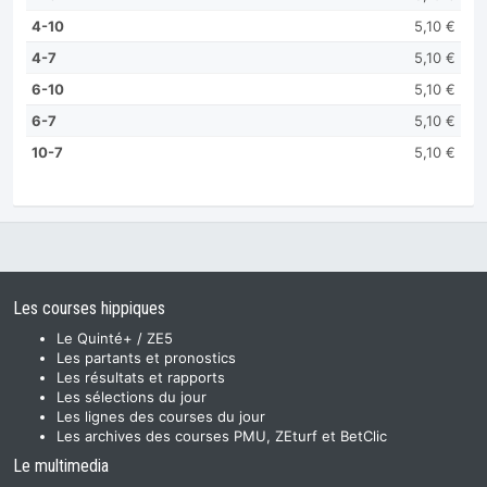
4-10
5,10 €
4-7
5,10 €
6-10
5,10 €
6-7
5,10 €
10-7
5,10 €
Les courses hippiques
Le Quinté+ / ZE5
Les partants et pronostics
Les résultats et rapports
Les sélections du jour
Les lignes des courses du jour
Les archives des courses PMU, ZEturf et BetClic
Le multimedia