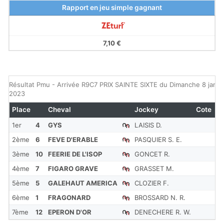
Rapport en jeu simple gagnant
7,10 €
Résultat Pmu - Arrivée R9C7 PRIX SAINTE SIXTE du Dimanche 8 janvi
2023
Place
Cheval
Jockey
Cote
R
1er
4
GYS
LAISIS D.
1'
2ème
6
FEVE D'ERABLE
PASQUIER S. E.
1'
3ème
10
FEERIE DE L'ISOP
GONCET R.
1'
4ème
7
FIGARO GRAVE
GRASSET M.
1'
5ème
5
GALEHAUT AMERICA
CLOZIER F.
1'
6ème
1
FRAGONARD
BROSSARD N. R.
1'
7ème
12
EPERON D'OR
DENECHERE R. W.
1'