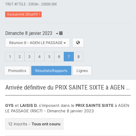
TROT ATTELE - 2050m - 20000.00€
Exclusivité ZEturf.fr !
Dimanche 8 janvier 2023
Réunion 9 - AGEN LE PASSAGE
1
2
3
4
5
6
7
8
Pronostics
Résultats/Rapports
Lignes
Arrivée définitive du PRIX SAINTE SIXTE à AGEN LE PASSAGE
GYS
et
LAISIS D.
s'imposent dans le
PRIX SAINTE SIXTE
à AGEN
LE PASSAGE (R9C7) - Dimanche 8 janvier 2023
12 inscrits -
Tous ont couru