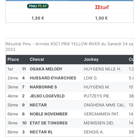
1,30 €
1,30 €
Résultat Pmu - Arrivée R3C1 PRIX YELLOW RIVER du Samedi 24 sep
2022
Place
Cheval
Jockey
Cote
1er
11
OSAKA MELODY
HUYGENS MLLE H.
1.3
2ème
4
HUSSARD D'HARCHIES
LOIX G.
5.6
3ème
7
NARBONNE S
HUYGENS M.
15
4ème
2
JELKO LOGEVELD
PUTZEYS PIE.
38
5ème
9
NECTAR
ONGHENA MME CéL.
13
6ème
6
NOBLE NOVEMBER
VERCAMMEN PAT.
14
7ème
10
ETAT DE TONGRES
MEWISSEN DID.
148
8ème
3
NECTAR RL
DENGIS A.
59