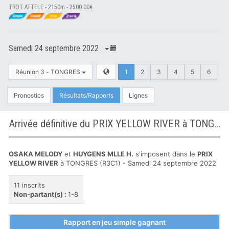
TROT ATTELE - 2150m - 2500.00€
Samedi 24 septembre 2022
Réunion 3 - TONGRES
1
2
3
4
5
6
Pronostics
Résultats/Rapports
Lignes
Arrivée définitive du PRIX YELLOW RIVER à TONGRES
OSAKA MELODY
et
HUYGENS MLLE H.
s'imposent dans le
PRIX
YELLOW RIVER
à TONGRES (R3C1) - Samedi 24 septembre 2022
11 inscrits
Non-partant(s) :
1-8
Rapport en jeu simple gagnant