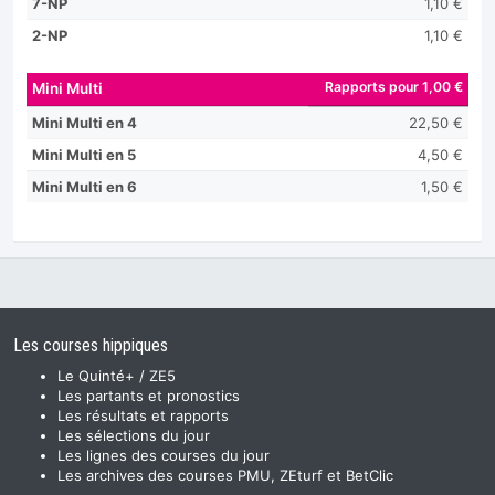
7-NP
1,10 €
2-NP
1,10 €
Rapports pour 1,00 €
Mini Multi
Mini Multi en 4
22,50 €
Mini Multi en 5
4,50 €
Mini Multi en 6
1,50 €
Les courses hippiques
Le Quinté+ / ZE5
Les partants et pronostics
Les résultats et rapports
Les sélections du jour
Les lignes des courses du jour
Les archives des courses PMU, ZEturf et BetClic