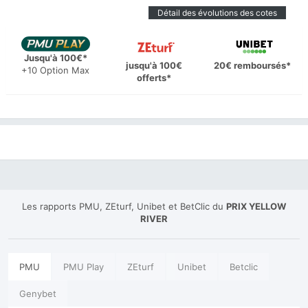
Détail des évolutions des cotes
Jusqu'à 100€*
jusqu'à 100€
20€ remboursés*
+10 Option Max
offerts*
Les rapports PMU, ZEturf, Unibet et BetClic du
PRIX YELLOW
RIVER
PMU
PMU Play
ZEturf
Unibet
Betclic
Genybet