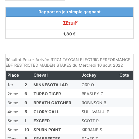
Rapport en jeu simple gagnant
1,80 €
Résultat Pmu - Arrivée R11C1 TAYCAN ELECTRIC PERFORMANCE
EBF RESTRICTED MAIDEN STAKES du Mercredi 10 août 2022
Place
Cheval
Jockey
Cote
1er
2
MINNESOTA LAD
ORR O.
2ème
6
TURBO TIGER
BEASLEY C.
3ème
9
BREATH CATCHER
ROBINSON B.
4ème
5
GLORY CALL
SULLIVAN J. P.
5ème
1
EXCEED
SCOTT R.
6ème
10
SPURN POINT
KIRRANE S.
7ème
8
SEABREEZES
EAVES T.