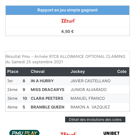
Rapport en jeu simple gagnant
4,50 €
Résultat Pmu - Arrivée R7C8 ALLOWANCE OPTIONAL CLAIMING
du Samedi 25 septembre 2021
Place
Cheval
Jockey
Cote
1er
8
IN A HURRY
JAVIER CASTELLANO
2ème
9
MISS DRACARYS
JUNIOR ALVARADO
3ème
10
CLARA PEETERS
MANUEL FRANCO
4ème
5
BRAMBLE QUEEN
RAMON A. VAZQUEZ
Détail des évolutions des cotes