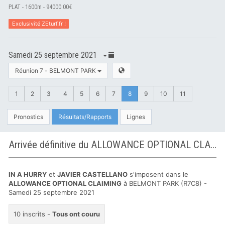
PLAT - 1600m - 94000.00€
Exclusivité ZEturf.fr !
Samedi 25 septembre 2021
Réunion 7 - BELMONT PARK
1
2
3
4
5
6
7
8
9
10
11
Pronostics
Résultats/Rapports
Lignes
Arrivée définitive du ALLOWANCE OPTIONAL CLAIMING à BELMONT PARK
IN A HURRY
et
JAVIER CASTELLANO
s'imposent dans le
ALLOWANCE OPTIONAL CLAIMING
à BELMONT PARK (R7C8) -
Samedi 25 septembre 2021
10 inscrits -
Tous ont couru