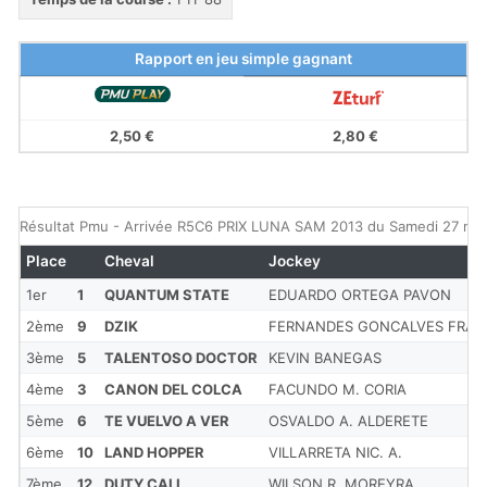
Rapport en jeu simple gagnant
2,50 €
2,80 €
Résultat Pmu - Arrivée R5C6 PRIX LUNA SAM 2013 du Samedi 27 ma
Place
Cheval
Jockey
1er
1
QUANTUM STATE
EDUARDO ORTEGA PAVON
2ème
9
DZIK
FERNANDES GONCALVES FRA. 
3ème
5
TALENTOSO DOCTOR
KEVIN BANEGAS
4ème
3
CANON DEL COLCA
FACUNDO M. CORIA
5ème
6
TE VUELVO A VER
OSVALDO A. ALDERETE
6ème
10
LAND HOPPER
VILLARRETA NIC. A.
7ème
12
DUTY CALL
WILSON R. MOREYRA