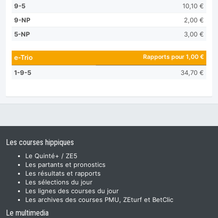
9-5
10,10 €
9-NP
2,00 €
5-NP
3,00 €
Rapports pour 1,00 €
e-Trio
1-9-5
34,70 €
Les courses hippiques
Le Quinté+ / ZE5
Les partants et pronostics
Les résultats et rapports
Les sélections du jour
Les lignes des courses du jour
Les archives des courses PMU, ZEturf et BetClic
Le multimedia