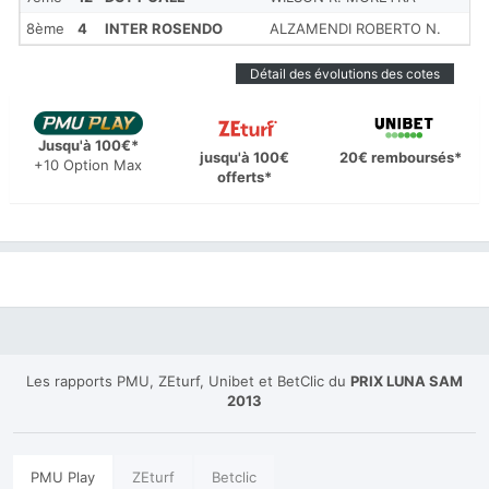
8ème
4
INTER ROSENDO
ALZAMENDI ROBERTO N.
Détail des évolutions des cotes
Jusqu'à 100€*
jusqu'à 100€
20€ remboursés*
+10 Option Max
offerts*
Les rapports PMU, ZEturf, Unibet et BetClic du
PRIX LUNA SAM
2013
PMU Play
ZEturf
Betclic