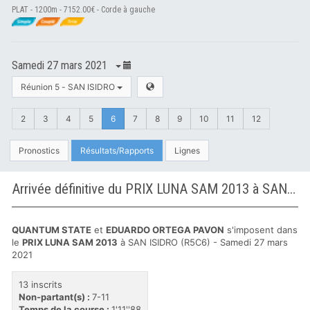
PLAT - 1200m - 7152.00€ - Corde à gauche
Samedi 27 mars 2021
Réunion 5 - SAN ISIDRO
2
3
4
5
6
7
8
9
10
11
12
Pronostics
Résultats/Rapports
Lignes
Arrivée définitive du PRIX LUNA SAM 2013 à SAN ISIDRO
QUANTUM STATE
et
EDUARDO ORTEGA PAVON
s'imposent dans
le
PRIX LUNA SAM 2013
à SAN ISIDRO (R5C6) - Samedi 27 mars
2021
13 inscrits
Non-partant(s) :
7-11
Temps de la course :
1'11''88