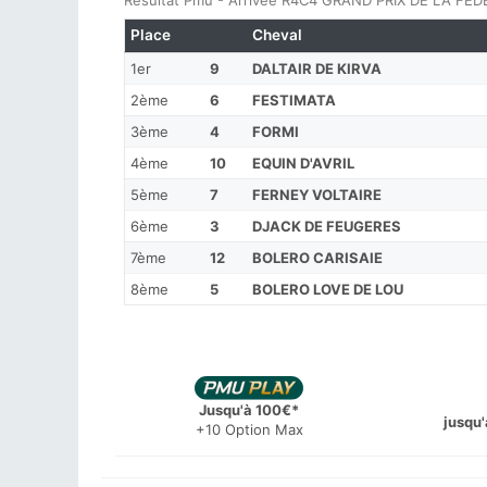
Résultat Pmu - Arrivée R4C4 GRAND PRIX DE LA FE
Place
Cheval
1er
9
DALTAIR DE KIRVA
2ème
6
FESTIMATA
3ème
4
FORMI
4ème
10
EQUIN D'AVRIL
5ème
7
FERNEY VOLTAIRE
6ème
3
DJACK DE FEUGERES
7ème
12
BOLERO CARISAIE
8ème
5
BOLERO LOVE DE LOU
Jusqu'à 100€*
jusqu'
+10 Option Max