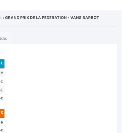
 du
GRAND PRIX DE LA FEDERATION - VANS BARBOT
tclic
 €
cé
 €
 €
 €
 €
cé
 €