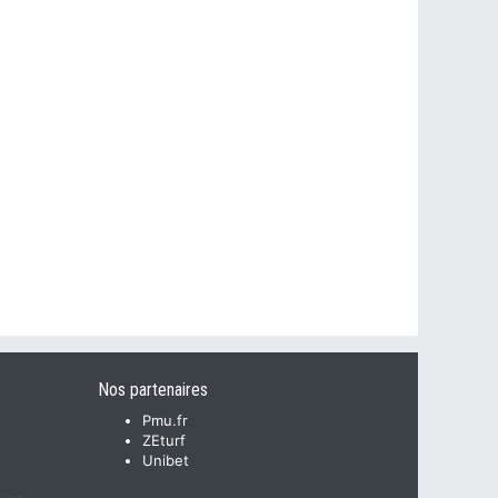
Nos partenaires
Pmu.fr
ZEturf
Unibet