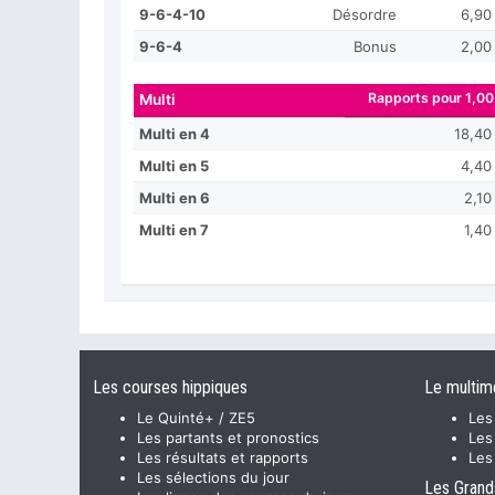
9-6-4-10
Désordre
6,90
9-6-4
Bonus
2,00
Rapports pour 1,00
Multi
Multi en 4
18,40
Multi en 5
4,40
Multi en 6
2,10
Multi en 7
1,40
Les courses hippiques
Le multim
Le Quinté+ / ZE5
Les
Les partants et pronostics
Les
Les résultats et rapports
Les
Les sélections du jour
Les Grand