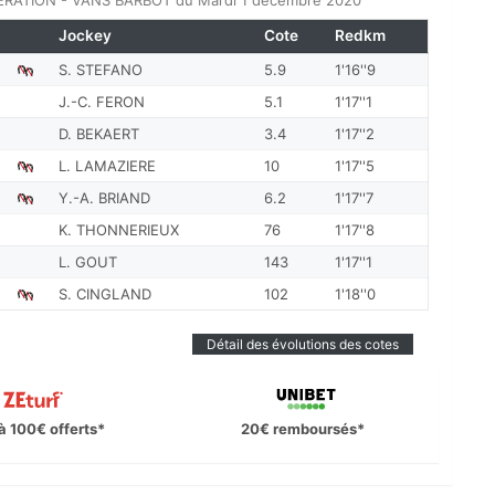
DERATION - VANS BARBOT du Mardi 1 décembre 2020
Jockey
Cote
Redkm
S. STEFANO
5.9
1'16''9
J.-C. FERON
5.1
1'17''1
D. BEKAERT
3.4
1'17''2
L. LAMAZIERE
10
1'17''5
Y.-A. BRIAND
6.2
1'17''7
K. THONNERIEUX
76
1'17''8
L. GOUT
143
1'17''1
S. CINGLAND
102
1'18''0
Détail des évolutions des cotes
à 100€ offerts*
20€ remboursés*