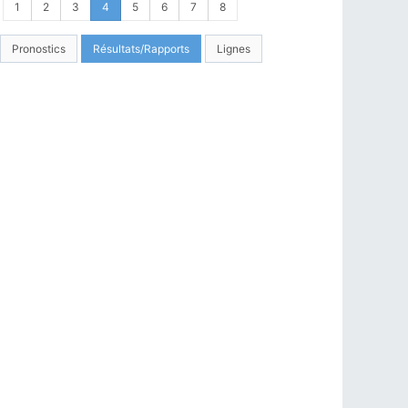
1
2
3
4
5
6
7
8
Pronostics
Résultats/Rapports
Lignes