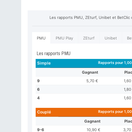
Les rapports PMU, ZEturf, Unibet et BetClic
PMU
PMU Play
ZEturf
Unibet
Be
Les rapports PMU
Rapports pour 1,00
Simple
Gagnant
Pla
9
5,70 €
1,60
6
1,80
4
1,60
Rapports pour 1,00
Couplé
Gagnant
Pla
9-6
10,90 €
3,70