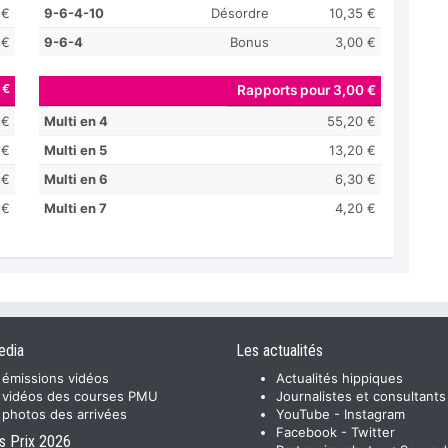
 €
9-6-4-10
Désordre
10,35 €
 €
9-6-4
Bonus
3,00 €
 €
Rapports pour 3,00 €
 €
Multi en 4
55,20 €
 €
Multi en 5
13,20 €
 €
Multi en 6
6,30 €
 €
Multi en 7
4,20 €
edia
Les actualités
 émissions vidéos
Actualités hippiques
 vidéos des courses PMU
Journalistes et consultants
 photos des arrivées
YouTube
-
Instagram
Facebook
-
Twitter
s Prix 2026