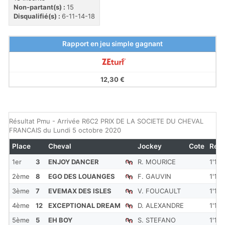
Non-partant(s) :
15
Disqualifié(s) :
6-11-14-18
Rapport en jeu simple gagnant
12,30 €
Résultat Pmu - Arrivée R6C2 PRIX DE LA SOCIETE DU CHEVAL
FRANCAIS du Lundi 5 octobre 2020
Place
Cheval
Jockey
Cote
Red
1er
3
ENJOY DANCER
R. MOURICE
1'16'
2ème
8
EGO DES LOUANGES
F. GAUVIN
1'16'
3ème
7
EVEMAX DES ISLES
V. FOUCAULT
1'16'
4ème
12
EXCEPTIONAL DREAM
D. ALEXANDRE
1'16''
5ème
5
EH BOY
S. STEFANO
1'16'