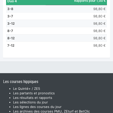
Rapports pour 1,00 €
Duo 4
3-8
98,80 €
3-7
98,80 €
3-12
98,80 €
8-7
98,80 €
8-12
98,80 €
7-12
98,80 €
Les courses hippiques
Le Quinté+ / ZE5
Les partants et pronostics
Les résultats et rapports
Les sélections du jour
Les lignes des courses du jour
Les archives des courses PMU, ZEturf et BetClic