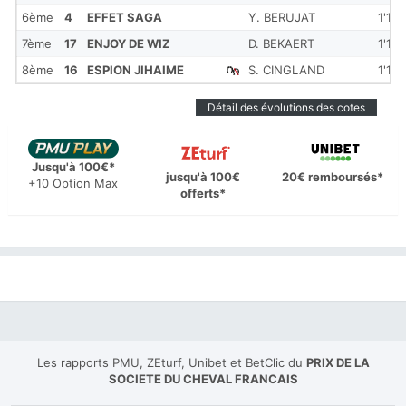
6ème
4
EFFET SAGA
Y. BERUJAT
1'16'
7ème
17
ENJOY DE WIZ
D. BEKAERT
1'16''
8ème
16
ESPION JIHAIME
S. CINGLAND
1'16''
Détail des évolutions des cotes
Jusqu'à 100€*
jusqu'à 100€
20€ remboursés*
+10 Option Max
offerts*
Les rapports PMU, ZEturf, Unibet et BetClic du
PRIX DE LA
SOCIETE DU CHEVAL FRANCAIS