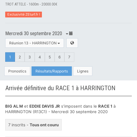
TROT ATTELE - 1600m - 20000.00€
Exclusivité ZEturf.fr !
Mercredi 30 septembre 2020
Réunion 13 - HARRINGTON
1
2
3
4
5
6
7
Pronostics
Résultats/Rapports
Lignes
Arrivée définitive du RACE 1 à HARRINGTON
BIG AL M
et
EDDIE DAVIS JR
s'imposent dans le
RACE 1
à
HARRINGTON (R13C1) - Mercredi 30 septembre 2020
7 inscrits -
Tous ont couru