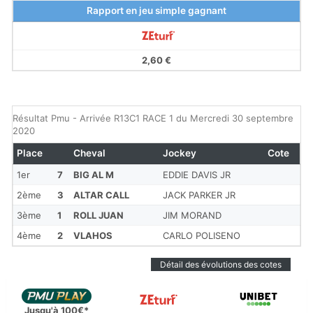
Rapport en jeu simple gagnant
2,60 €
Résultat Pmu - Arrivée R13C1 RACE 1 du Mercredi 30 septembre
2020
Place
Cheval
Jockey
Cote
1er
7
BIG AL M
EDDIE DAVIS JR
2ème
3
ALTAR CALL
JACK PARKER JR
3ème
1
ROLL JUAN
JIM MORAND
4ème
2
VLAHOS
CARLO POLISENO
Détail des évolutions des cotes
Jusqu'à 100€*