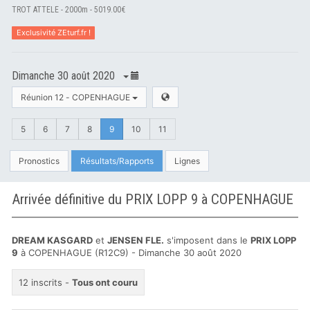
TROT ATTELE - 2000m - 5019.00€
Exclusivité ZEturf.fr !
Dimanche 30 août 2020
Réunion 12 - COPENHAGUE
5
6
7
8
9
10
11
Pronostics
Résultats/Rapports
Lignes
Arrivée définitive du PRIX LOPP 9 à COPENHAGUE
DREAM KASGARD
et
JENSEN FLE.
s'imposent dans le
PRIX LOPP
9
à COPENHAGUE (R12C9) - Dimanche 30 août 2020
12 inscrits -
Tous ont couru