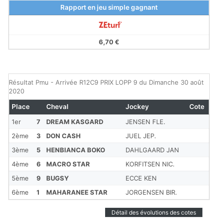
Rapport en jeu simple gagnant
6,70 €
Résultat Pmu - Arrivée R12C9 PRIX LOPP 9 du Dimanche 30 août
2020
Place
Cheval
Jockey
Cote
1er
7
DREAM KASGARD
JENSEN FLE.
2ème
3
DON CASH
JUEL JEP.
3ème
5
HENBIANCA BOKO
DAHLGAARD JAN
4ème
6
MACRO STAR
KORFITSEN NIC.
5ème
9
BUGSY
ECCE KEN
6ème
1
MAHARANEE STAR
JORGENSEN BIR.
Détail des évolutions des cotes