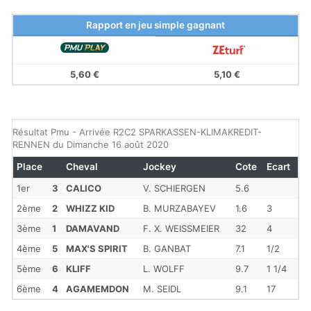
Rapport en jeu simple gagnant
5,60 €
5,10 €
Résultat Pmu - Arrivée R2C2 SPARKASSEN-KLIMAKREDIT-
RENNEN du Dimanche 16 août 2020
Place
Cheval
Jockey
Cote
Ecart
1er
3
CALICO
V. SCHIERGEN
5.6
2ème
2
WHIZZ KID
B. MURZABAYEV
1.6
3
3ème
1
DAMAVAND
F. X. WEISSMEIER
32
4
4ème
5
MAX'S SPIRIT
B. GANBAT
7.1
1/2
5ème
6
KLIFF
L. WOLFF
9.7
1 1/4
6ème
4
AGAMEMDON
M. SEIDL
9.1
17