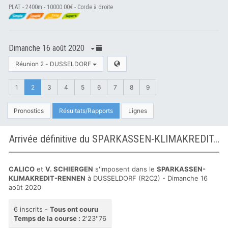
PLAT - 2400m - 10000.00€ - Corde à droite
Dimanche 16 août 2020
Réunion 2 - DUSSELDORF
1
2
3
4
5
6
7
8
9
Pronostics
Résultats/Rapports
Lignes
Arrivée définitive du SPARKASSEN-KLIMAKREDIT-RENNEN à DUSSELDORF
CALICO
et
V. SCHIERGEN
s'imposent dans le
SPARKASSEN-
KLIMAKREDIT-RENNEN
à DUSSELDORF (R2C2) - Dimanche 16
août 2020
6 inscrits -
Tous ont couru
Temps de la course :
2'23''76