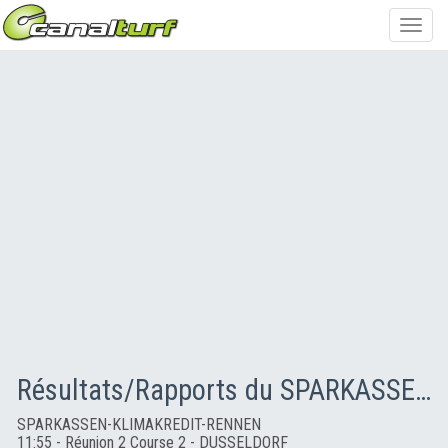
Toggl
navig
Résultats/Rapports du SPARKASSEN-KLIMAKREDIT-RENNEN
SPARKASSEN-KLIMAKREDIT-RENNEN
11:55 - Réunion 2 Course 2 - DUSSELDORF