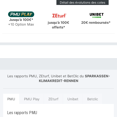
Détail des évolutions des cotes
Jusqu'à 100€*
jusqu'à 100€
20€ remboursés*
+10 Option Max
offerts*
Les rapports PMU, ZEturf, Unibet et BetClic du
SPARKASSEN-
KLIMAKREDIT-RENNEN
PMU
PMU Play
ZEturf
Unibet
Betclic
Les rapports PMU