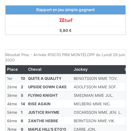
Rapport en jeu simple gagnant
5,80 €
Résultat Pmu - Arrivée R10C10 PRIX MONTÉLOPP du Lundi 29 juin
2020
Place
Cheval
Jockey
Co
1er
10
QUITE A QUALITY
BENGTSSON MME TOV.
2ème
2
UPSIDE DOWN CAKE
ADOLFSSON MME SOF.
3ème
5
FLYING KNIGHT
SMEDMAN MME JUL.
4ème
14
RISE AGAIN
MELBERG MME NIC.
5ème
1
JUSTICE RHYME
OSCARSSON MME JEN. L.
6ème
6
ZANTHE HEBRE
BERNTSSON MME VIK.
7ème
9
MAPLE HILL'S ETO'O
CARRE JON.