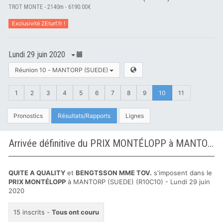
TROT MONTE - 2140m - 6190.00€
Exclusivité ZEturf.fr !
Lundi 29 juin 2020
Réunion 10 - MANTORP (SUEDE)
1
2
3
4
5
6
7
8
9
10
11
Pronostics
Résultats/Rapports
Lignes
Arrivée définitive du PRIX MONTÉLOPP à MANTORP (SUEDE)
QUITE A QUALITY
et
BENGTSSON MME TOV.
s'imposent dans le
PRIX MONTÉLOPP
à MANTORP (SUEDE) (R10C10) - Lundi 29 juin
2020
15 inscrits -
Tous ont couru