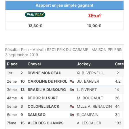
Rapport en jeu simple gagnant
12,30 €
10,00 €
Résultat Pmu - Arrivée R2C1 PRIX DU CARAMEL MAISON PELERIN du
3 septembre 2019
Place
Cheval
Jockey
Cote
1er
2
DIVINE MONCEAU
Q. B. VERNEUIL
12
1
2ème
10
CAROLINE DE FIRFOL
JU. BARBIER
4.2
1
3ème
13
BRASILIA DU BOURG
L. RIVENET
14
1
4ème
4
DECOR DU SURF
M. BOUGAULT
26
1
5ème
3
COLONEL BLACK
MLLE A. RENAUDIN
44
1
6ème
9
DAMISSO
S. CAMPAIN
3.1
1
7ème
15
ALEX DES CHAMPS
A. LESCALIER
102
1