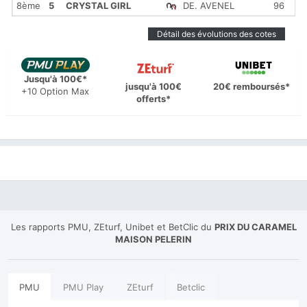
8ème
5
CRYSTAL GIRL
DE. AVENEL
96
1
Détail des évolutions des cotes
Jusqu'à 100€*
jusqu'à 100€
20€ remboursés*
+10 Option Max
offerts*
Les rapports PMU, ZEturf, Unibet et BetClic du
PRIX DU CARAMEL
MAISON PELERIN
PMU
PMU Play
ZEturf
Betclic