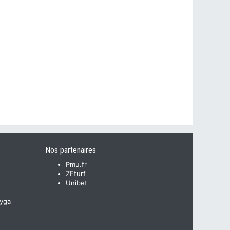
Nos partenaires
Pmu.fr
ZEturf
Unibet
yga