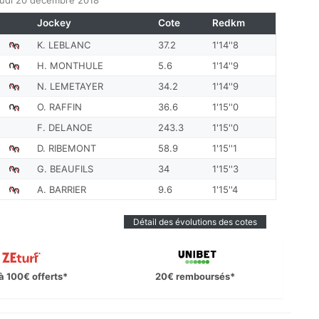
eudi 20 décembre 2018
Jockey
Cote
Redkm
K. LEBLANC
37.2
1'14''8
H. MONTHULE
5.6
1'14''9
N. LEMETAYER
34.2
1'14''9
O. RAFFIN
36.6
1'15''0
F. DELANOE
243.3
1'15''0
D. RIBEMONT
58.9
1'15''1
G. BEAUFILS
34
1'15''3
A. BARRIER
9.6
1'15''4
Détail des évolutions des cotes
à 100€ offerts*
20€ remboursés*