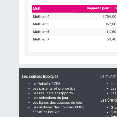
Rapports pour 1,00
Multi
Multi en 4
1 764,00
Multi en 5
352,80
Multi en 6
117,60
Multi en 7
50,40
Les courses hippiques
Le multim
Le Quinté+ / ZE5
Les
Les partants et pronostics
Les
Les résultats et rapports
Les
Les sélections du jour
Les Grand
Les lignes des courses du jour
Les archives des courses PMU,
Gra
ZEturf et BetClic
Qat
Pri