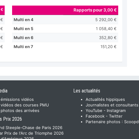
 €
Rapports pour 3,00 €
 €
Multi en 4
5 292,00 €
 €
Multi en 5
1 058,40 €
 €
Multi en 6
352,80 €
 €
Multi en 7
151,20 €
edia
Les actualités
 émissions vidéos
Actualités hippiques
 vidéos des courses PMU
Journalistes et consultants
 photos des arrivées
YouTube
-
Instagram
Facebook
-
Twitter
s Prix 2026
Partenaire photos :
Scoopd
nd Steeple-Chase de Paris 2026
ar Prix de l'Arc de Triomphe 2026
x d'Amérique 2026