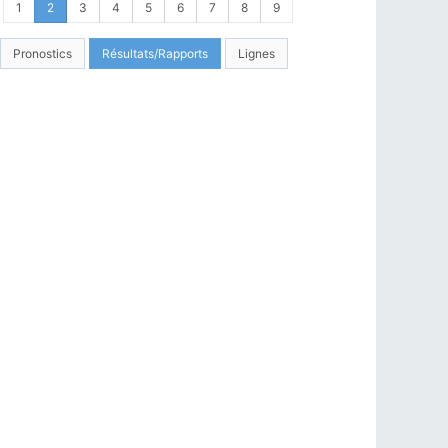
1
2
3
4
5
6
7
8
9
Pronostics
Résultats/Rapports
Lignes