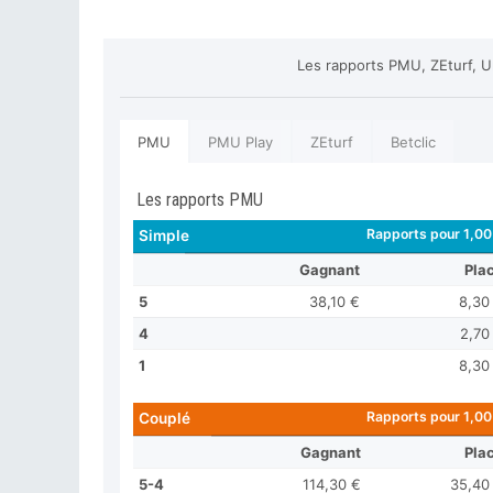
Les rapports PMU, ZEturf, U
PMU
PMU Play
ZEturf
Betclic
Les rapports PMU
Rapports pour 1,00
Simple
Gagnant
Pla
5
38,10 €
8,30
4
2,70
1
8,30
Rapports pour 1,00
Couplé
Gagnant
Pla
5-4
114,30 €
35,40