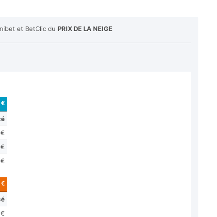
nibet et BetClic du
PRIX DE LA NEIGE
 €
cé
 €
 €
 €
 €
cé
 €