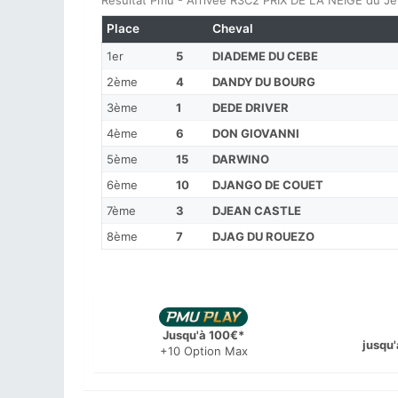
Résultat Pmu - Arrivée R3C2 PRIX DE LA NEIGE du J
Place
Cheval
1er
5
DIADEME DU CEBE
2ème
4
DANDY DU BOURG
3ème
1
DEDE DRIVER
4ème
6
DON GIOVANNI
5ème
15
DARWINO
6ème
10
DJANGO DE COUET
7ème
3
DJEAN CASTLE
8ème
7
DJAG DU ROUEZO
Jusqu'à 100€*
jusqu'
+10 Option Max