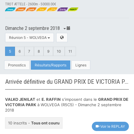
TROT ATTELE - 2600m - 50000.00€
Dimanche 2 septembre 2018
Réunion 5 - WOLVEGA
5
6
7
8
9
10
11
Pronostics
Résultats/Rapports
Lignes
Arrivée définitive du GRAND PRIX DE VICTORIA PARK à WOLVEGA
VALKO JENILAT
et
E. RAFFIN
s'imposent dans le
GRAND PRIX DE
VICTORIA PARK
à WOLVEGA (R5C5) - Dimanche 2 septembre
2018
10 inscrits -
Tous ont couru
Voir le REPLAY