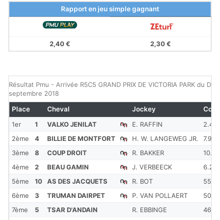
Rapport en jeu simple gagnant
2,40 €
2,30 €
Résultat Pmu - Arrivée R5C5 GRAND PRIX DE VICTORIA PARK du Dim
septembre 2018
Place
Cheval
Jockey
Cote
1er
1
VALKO JENILAT
E. RAFFIN
2.4
2ème
4
BILLIE DE MONTFORT
H. W. LANGEWEG JR.
7.9
3ème
8
COUP DROIT
R. BAKKER
10.2
4ème
2
BEAU GAMIN
J. VERBEECK
6.2
5ème
10
AS DES JACQUETS
R. BOT
55
6ème
3
TRUMAN DAIRPET
P. VAN POLLAERT
50.6
7ème
5
TSAR D'ANDAIN
R. EBBINGE
46.5