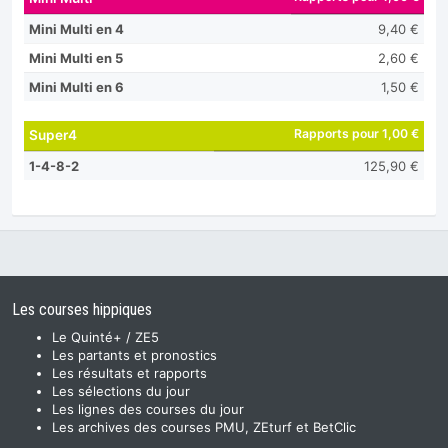
Mini Multi en 4
9,40 €
Mini Multi en 5
2,60 €
Mini Multi en 6
1,50 €
Rapports pour 1,00 €
Super4
1-4-8-2
125,90 €
Les courses hippiques
Le Quinté+ / ZE5
Les partants et pronostics
Les résultats et rapports
Les sélections du jour
Les lignes des courses du jour
Les archives des courses PMU, ZEturf et BetClic