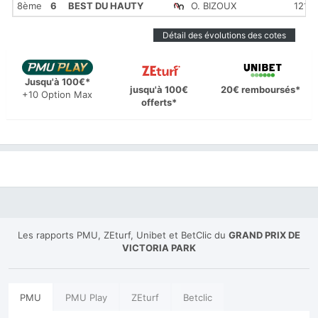
8ème
6
BEST DU HAUTY
O. BIZOUX
121.3
Détail des évolutions des cotes
Jusqu'à 100€*
jusqu'à 100€
20€ remboursés*
+10 Option Max
offerts*
Les rapports PMU, ZEturf, Unibet et BetClic du
GRAND PRIX DE
VICTORIA PARK
PMU
PMU Play
ZEturf
Betclic