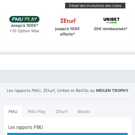
Détail des évolutions des cotes
Jusqu'à 100€*
jusqu'à 100€
20€ remboursés*
+10 Option Max
offerts*
Les rapports PMU, ZEturf, Unibet et BetClic du
MEILEN TROPHY
PMU
PMU Play
ZEturf
Betclic
Les rapports PMU