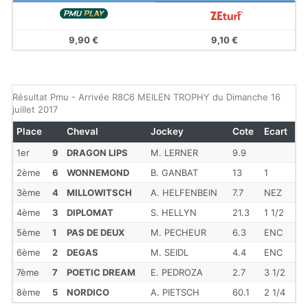
9,90 €
9,10 €
Résultat Pmu - Arrivée R8C6 MEILEN TROPHY du Dimanche 16
juillet 2017
Place
Cheval
Jockey
Cote
Ecart
1er
9
DRAGON LIPS
M. LERNER
9.9
2ème
6
WONNEMOND
B. GANBAT
13
1
3ème
4
MILLOWITSCH
A. HELFENBEIN
7.7
NEZ
4ème
3
DIPLOMAT
S. HELLYN
21.3
1 1/2
5ème
1
PAS DE DEUX
M. PECHEUR
6.3
ENC
6ème
2
DEGAS
M. SEIDL
4.4
ENC
7ème
7
POETIC DREAM
E. PEDROZA
2.7
3 1/2
8ème
5
NORDICO
A. PIETSCH
60.1
2 1/4