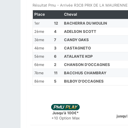
Résultat Pmu - Arrivée R3C8 PRIX DE LA MAURIENNE d
Place
Cheval
1er
12
BACHERRA DU MOULIN
2ème
4
ADELSON SCOTT
3ème
7
CANDY OAKS
4ème
3
CASTAGNETO
5ème
6
ATALANTE KOP
6ème
2
CHANSON D'OCCAGNES
7ème
11
BACCHUS CHAMBRAY
8ème
5
BILBOY D'OCCAGNES
Jusqu'à 100€*
jusqu'
+10 Option Max