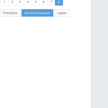
1
2
3
4
5
6
7
8
Pronostics
Résultats/Rapports
Lignes