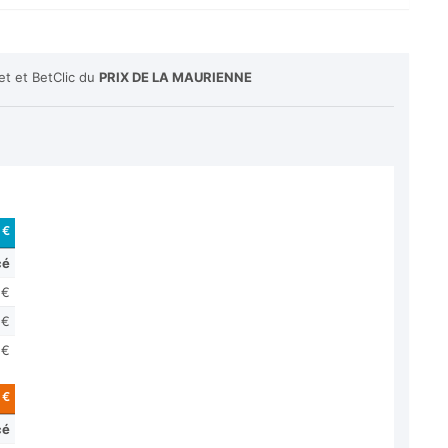
et et BetClic du
PRIX DE LA MAURIENNE
 €
cé
 €
 €
 €
 €
cé