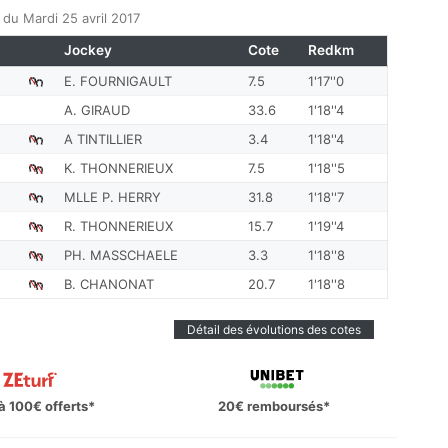
u Mardi 25 avril 2017
Jockey
Cote
Redkm
E. FOURNIGAULT
7.5
1'17''0
A. GIRAUD
33.6
1'18''4
A TINTILLIER
3.4
1'18''4
K. THONNERIEUX
7.5
1'18''5
MLLE P. HERRY
31.8
1'18''7
R. THONNERIEUX
15.7
1'19''4
PH. MASSCHAELE
3.3
1'18''8
B. CHANONAT
20.7
1'18''8
Détail des évolutions des cotes
à 100€ offerts*
20€ remboursés*