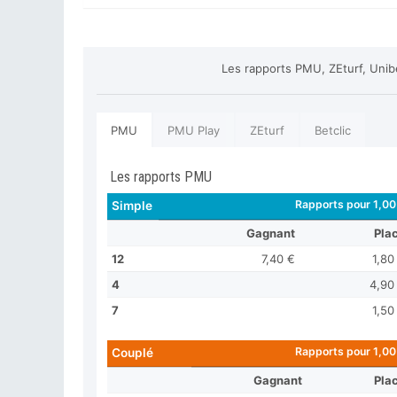
Les rapports PMU, ZEturf, Unib
PMU
PMU Play
ZEturf
Betclic
Les rapports PMU
Rapports pour 1,00
Simple
Gagnant
Pla
12
7,40 €
1,80
4
4,90
7
1,50
Rapports pour 1,00
Couplé
Gagnant
Pla