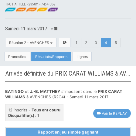
TROT ATTELE - 2350m - 7454.00€
Samedi 11 mars 2017
Réunion 2 - AVENCHES
1
2
3
4
5
Pronostics
Résultats/Rapports
Lignes
Arrivée définitive du PRIX CARAT WILLIAMS à AVENCHES
BATINGO
et
J.-B. MATTHEY
s'imposent dans le
PRIX CARAT
WILLIAMS
à AVENCHES (R2C4) - Samedi 11 mars 2017
12 inscrits -
Tous ont couru
Voir le REPLAY
Disqualifié(s) :
1
Rapport en jeu simple gagnant