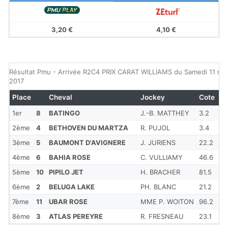
3,20 €
4,10 €
Résultat Pmu - Arrivée R2C4 PRIX CARAT WILLIAMS du Samedi 11 ma
2017
Place
Cheval
Jockey
Cote
R
1er
8
BATINGO
J.-B. MATTHEY
3.2
1'1
2ème
4
BETHOVEN DU MARTZA
R. PUJOL
3.4
1'1
3ème
5
BAUMONT D'AVIGNERE
J. JURIENS
22.2
1'1
4ème
6
BAHIA ROSE
C. VULLIAMY
46.6
1'1
5ème
10
PIPILO JET
H. BRACHER
81.5
1'1
6ème
2
BELUGA LAKE
PH. BLANC
21.2
1'1
7ème
11
UBAR ROSE
MME P. WOITON
96.2
1'1
8ème
3
ATLAS PEREYRE
R. FRESNEAU
23.1
1'1