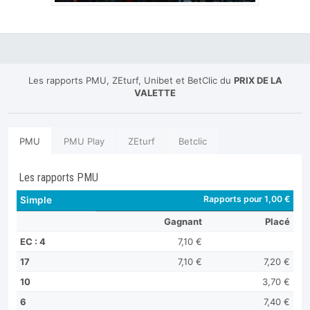
Les rapports PMU, ZEturf, Unibet et BetClic du
PRIX DE LA
VALETTE
PMU
PMU Play
ZEturf
Betclic
Les rapports PMU
Rapports pour 1,00 €
Simple
Gagnant
Placé
EC : 4
7,10 €
17
7,10 €
7,20 €
10
3,70 €
6
7,40 €