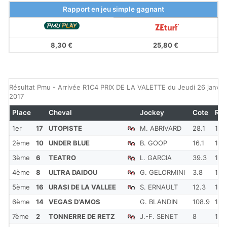
Rapport en jeu simple gagnant
8,30 €
25,80 €
Résultat Pmu - Arrivée R1C4 PRIX DE LA VALETTE du Jeudi 26 janvie
2017
Place
Cheval
Jockey
Cote
Re
1er
17
UTOPISTE
M. ABRIVARD
28.1
1'13
2ème
10
UNDER BLUE
B. GOOP
16.1
1'13
3ème
6
TEATRO
L. GARCIA
39.3
1'13
4ème
8
ULTRA DAIDOU
G. GELORMINI
3.8
1'13
5ème
16
URASI DE LA VALLEE
S. ERNAULT
12.3
1'13
6ème
14
VEGAS D'AMOS
G. BLANDIN
108.9
1'13
7ème
2
TONNERRE DE RETZ
J.-F. SENET
8
1'14