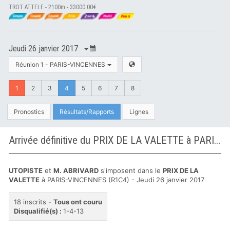
TROT ATTELE - 2100m - 33000.00€
Jeudi 26 janvier 2017
Réunion 1 - PARIS-VINCENNES
1
2
3
4
5
6
7
8
Pronostics
Résultats/Rapports
Lignes
Arrivée définitive du PRIX DE LA VALETTE à PARIS-VINCENNES
UTOPISTE
et
M. ABRIVARD
s'imposent dans le
PRIX DE LA
VALETTE
à PARIS-VINCENNES (R1C4) - Jeudi 26 janvier 2017
18 inscrits -
Tous ont couru
Disqualifié(s) :
1-4-13