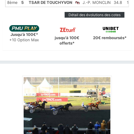
8ème
5
TSAR DE TOUCHYVON
J.-P. MONCLIN
34.8
1'14
Détail des évolutions des cotes
Jusqu'à 100€*
jusqu'à 100€
20€ remboursés*
+10 Option Max
offerts*