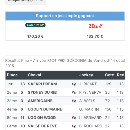
Rapport en jeu simple gagnant
170,20 €
132,70 €
Résultat Pmu - Arrivée R1C4 PRIX GORDONIA du Vendredi 14 octobr
2016
Place
Cheval
Jockey
Cote
Redk
1er
13
SAFARI DREAM
J. RICART
129
1'13''3
2ème
5
SYDNEY DU RIB
P.-Y. VERVA
36
1'13''6
3ème
3
AMERICAINE
A. WIELS
7.2
1'13''7
4ème
6
UGOLIN DU MAINE
G. MARTIN
150
1'13''7
5ème
11
UGO ON WOOD
L. ABRIVARD
24
1'13''8
6ème
10
VALSE DE REVE
B. ROCHARD
22
1'13''9