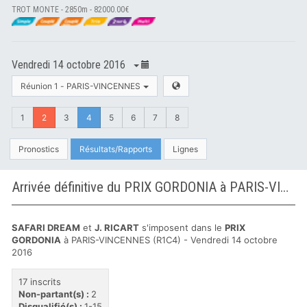
TROT MONTE - 2850m - 82000.00€
Vendredi 14 octobre 2016
Réunion 1 - PARIS-VINCENNES
1
2
3
4
5
6
7
8
Pronostics
Résultats/Rapports
Lignes
Arrivée définitive du PRIX GORDONIA à PARIS-VINCENNES
SAFARI DREAM
et
J. RICART
s'imposent dans le
PRIX
GORDONIA
à PARIS-VINCENNES (R1C4) - Vendredi 14 octobre
2016
17 inscrits
Non-partant(s) :
2
Disqualifié(s) :
1-15