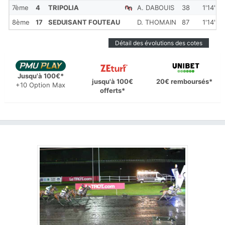
7ème
4
TRIPOLIA
A. DABOUIS
38
1'14''3
8ème
17
SEDUISANT FOUTEAU
D. THOMAIN
87
1'14''4
Détail des évolutions des cotes
Jusqu'à 100€*
jusqu'à 100€
20€ remboursés*
+10 Option Max
offerts*