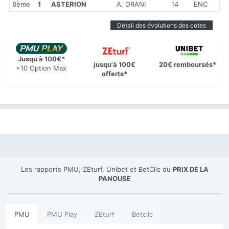
8ème
1
ASTERION
A. ORANI
14
ENC
Détail des évolutions des cotes
Jusqu'à 100€*
jusqu'à 100€
20€ remboursés*
+10 Option Max
offerts*
Les rapports PMU, ZEturf, Unibet et BetClic du
PRIX DE LA
PANOUSE
PMU
PMU Play
ZEturf
Betclic