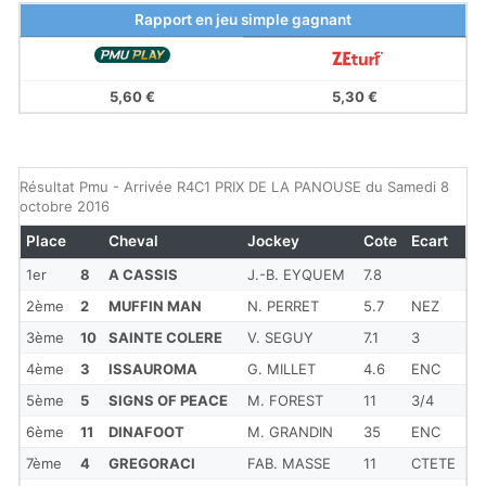
Rapport en jeu simple gagnant
5,60 €
5,30 €
Résultat Pmu - Arrivée R4C1 PRIX DE LA PANOUSE du Samedi 8
octobre 2016
Place
Cheval
Jockey
Cote
Ecart
1er
8
A CASSIS
J.-B. EYQUEM
7.8
2ème
2
MUFFIN MAN
N. PERRET
5.7
NEZ
3ème
10
SAINTE COLERE
V. SEGUY
7.1
3
4ème
3
ISSAUROMA
G. MILLET
4.6
ENC
5ème
5
SIGNS OF PEACE
M. FOREST
11
3/4
6ème
11
DINAFOOT
M. GRANDIN
35
ENC
7ème
4
GREGORACI
FAB. MASSE
11
CTETE