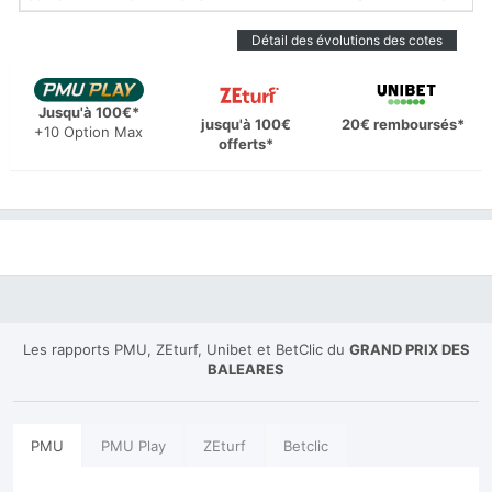
Détail des évolutions des cotes
Jusqu'à 100€*
jusqu'à 100€
20€ remboursés*
+10 Option Max
offerts*
Les rapports PMU, ZEturf, Unibet et BetClic du
GRAND PRIX DES
BALEARES
PMU
PMU Play
ZEturf
Betclic