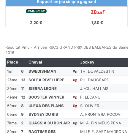
Rapport en jeu simple gagnant
2,20 €
1,80 €
Résultat Pmu - Arrivée R6C3 GRAND PRIX DES BALEARES du Samedi 
2016
Place
Cheval
Jockey
C
1er
6
SWEDISHMAN
TH. DUVALDESTIN
2
2ème
13
SOLEA RIVELLIERE
PH. DAUGEARD
2
3ème
11
SIERRA LEONE
J.-CL. HALLAIS
6
4ème
12
BOOSTER WINNER
F. LECANU
1
5ème
8
ULEXA DES PLANS
S. OLIVIER
4
6ème
9
SYDNEY DU RIB
A. FRONTERA POCOVI
6
7ème
2
QUASSIA DU BON AIR
M. A. BINIMELIS PENA
6
8ème
7
RAGTIME GES
MLLE E. SAEZ MADRONA
6