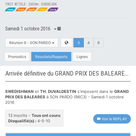
TROT ATTELE - 2650m - 50000.00€
Samedi 1 octobre 2016
Réunion 6 - SON PARDO
3
4
6
Pronostics
Résultats/Rapports
Lignes
Arrivée définitive du GRAND PRIX DES BALEARES à SON PARDO
SWEDISHMAN
et
TH. DUVALDESTIN
s'imposent dans le
GRAND
PRIX DES BALEARES
à SON PARDO (R6C3) - Samedi 1 octobre
2016
13 inscrits -
Tous ont couru
Voir le REPLAY
Disqualifié(s) :
4-5-10