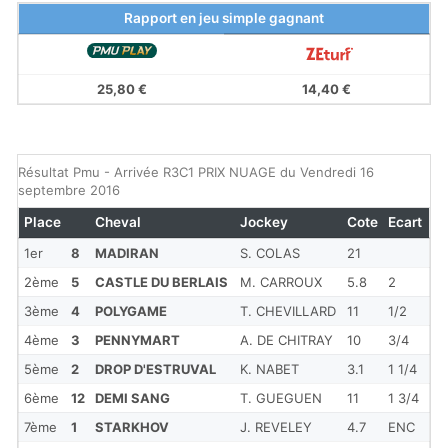
Rapport en jeu simple gagnant
25,80 €
14,40 €
Résultat Pmu - Arrivée R3C1 PRIX NUAGE du Vendredi 16
septembre 2016
Place
Cheval
Jockey
Cote
Ecart
1er
8
MADIRAN
S. COLAS
21
2ème
5
CASTLE DU BERLAIS
M. CARROUX
5.8
2
3ème
4
POLYGAME
T. CHEVILLARD
11
1/2
4ème
3
PENNYMART
A. DE CHITRAY
10
3/4
5ème
2
DROP D'ESTRUVAL
K. NABET
3.1
1 1/4
6ème
12
DEMI SANG
T. GUEGUEN
11
1 3/4
7ème
1
STARKHOV
J. REVELEY
4.7
ENC