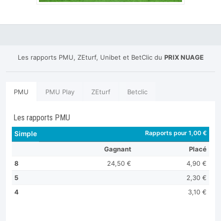
Les rapports PMU, ZEturf, Unibet et BetClic du
PRIX NUAGE
PMU
PMU Play
ZEturf
Betclic
Les rapports PMU
Rapports pour 1,00 €
Simple
Gagnant
Placé
8
24,50 €
4,90 €
5
2,30 €
4
3,10 €