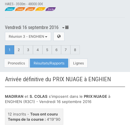
HAIES - 3500m - 48000.00€
Vendredi 16 septembre 2016
Réunion 3 - ENGHIEN
1
2
3
4
5
6
7
8
Pronostics
Résultats/Rapports
Lignes
Arrivée définitive du PRIX NUAGE à ENGHIEN
MADIRAN
et
S. COLAS
s'imposent dans le
PRIX NUAGE
à
ENGHIEN (R3C1) - Vendredi 16 septembre 2016
12 inscrits -
Tous ont couru
Temps de la course :
4'19''90