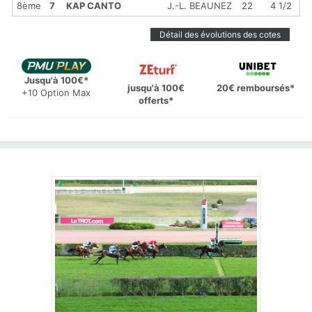
8ème
7
KAP CANTO
J.-L. BEAUNEZ
22
4 1/2
Détail des évolutions des cotes
Jusqu'à 100€*
jusqu'à 100€
20€ remboursés*
+10 Option Max
offerts*