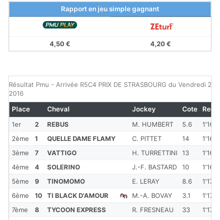
Rapport en jeu simple gagnant
4,50 €
4,20 €
Résultat Pmu - Arrivée R5C4 PRIX DE STRASBOURG du Vendredi 20 
2016
Place
Cheval
Jockey
Cote
Red
1er
2
REBUS
M. HUMBERT
5.6
1'16''1
2ème
1
QUELLE DAME FLAMY
C. PITTET
14
1'16''4
3ème
7
VATTIGO
H. TURRETTINI
13
1'16''
4ème
4
SOLERINO
J.-F. BASTARD
10
1'16''7
5ème
9
TINOMOMO
E. LERAY
8.6
1'17''5
6ème
10
TI BLACK D'AMOUR
M.-A. BOVAY
3.1
1'17''6
7ème
8
TYCOON EXPRESS
R. FRESNEAU
33
1'17''8