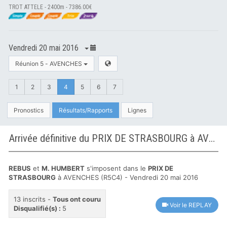
TROT ATTELE - 2400m - 7386.00€
Vendredi 20 mai 2016
Réunion 5 - AVENCHES
1
2
3
4
5
6
7
Pronostics
Résultats/Rapports
Lignes
Arrivée définitive du PRIX DE STRASBOURG à AVENCHES
REBUS
et
M. HUMBERT
s'imposent dans le
PRIX DE
STRASBOURG
à AVENCHES (R5C4) - Vendredi 20 mai 2016
13 inscrits -
Tous ont couru
Voir le REPLAY
Disqualifié(s) :
5