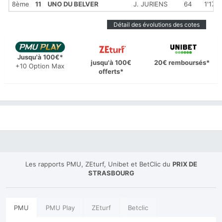
8ème
11
UNO DU BELVER
J. JURIENS
64
1'17''9
Détail des évolutions des cotes
Jusqu'à 100€*
jusqu'à 100€
20€ remboursés*
+10 Option Max
offerts*
Les rapports PMU, ZEturf, Unibet et BetClic du
PRIX DE
STRASBOURG
PMU
PMU Play
ZEturf
Betclic