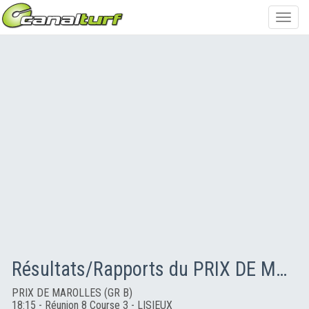
Toggl
navig
Résultats/Rapports du PRIX DE MAROLLES (GR B)
PRIX DE MAROLLES (GR B)
18:15 - Réunion 8 Course 3 - LISIEUX