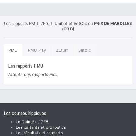
Les rapports PMU, ZEturf, Unibet et BetClic du
PRIX DE MAROLLES
(GR B)
PMU
PMU Play
ZEturf
Betclic
Les rapports PMU
Attente des rapports Pmu
Les courses hippiques
Le Quinté+ / ZE5
Les partants et pronostics
Les résultats et rapports