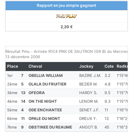
Rapport en jeu simple gagnant
2,20 €
Résultat Pmu - Arrivée R1C4 PRIX DE SAUTRON (GR B) du Mercredi
13 décembre 2006
Place
Cheval
Jockey
Cote
Redkm
1er
7
OBELLIA WILLIAM
BAZIRE J.M.
3.2
1'15"40
2ème
5
OLALA DU FRUITIER
BEZIER M.
4.8
1'15"70
3ème
13
OFEORA
HARDY S.
9.5
1'15"70
4ème
14
ON THE NIGHT
LENOIR M.
9.3
1'15"70
5ème
4
ODE ENCHANTEE
SENET J.F.
11
1'16"10
6ème
11
OPALE DU MONT
DREUX Y.
13
1'16"20
7ème
9
OBSTINEE DU REAUME
ANGOT B.
45
1'16"30