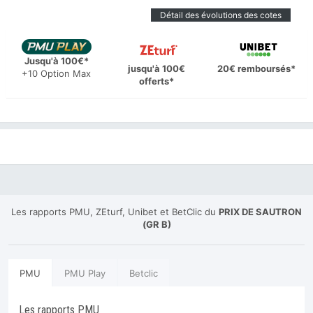
Détail des évolutions des cotes
Jusqu'à 100€*
jusqu'à 100€
20€ remboursés*
+10 Option Max
offerts*
Les rapports PMU, ZEturf, Unibet et BetClic du
PRIX DE SAUTRON
(GR B)
PMU
PMU Play
Betclic
Les rapports PMU