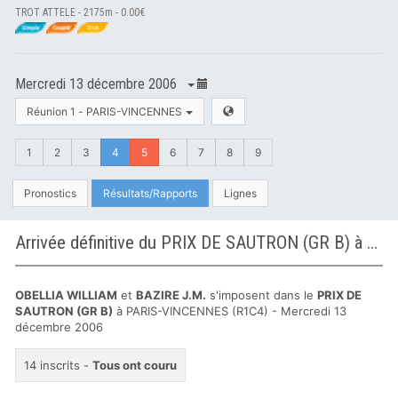
TROT ATTELE - 2175m - 0.00€
Mercredi 13 décembre 2006
Réunion 1 - PARIS-VINCENNES
1
2
3
4
5
6
7
8
9
Pronostics
Résultats/Rapports
Lignes
Arrivée définitive du PRIX DE SAUTRON (GR B) à PARIS-VINCENNES
OBELLIA WILLIAM
et
BAZIRE J.M.
s'imposent dans le
PRIX DE
SAUTRON (GR B)
à PARIS-VINCENNES (R1C4) - Mercredi 13
décembre 2006
14 inscrits -
Tous ont couru