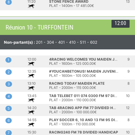
11:20
STONE FENCE AWARD
13
8
PLAT - 1400m - 17 481.00€
12:00
Réunion 10 - TURFFONTEIN
Non-partant(s) :
201 - 304 - 401 - 410 - 511 - 602
12:00
4RACING WELCOMES YOU MAIDEN JUVENILE PLATE
9
1
PLAT - 1600m - 125 000.00€
12:35
#YOUCANBETONUS! MAIDEN JUVENILE PLATE
9
2
PLAT - 1600m - 105 000.00€
13:10
RACING TODAY MAIDEN PLATE
8
3
PLAT - 2000m - 115 000.00€
13:45
TAB TELEBET 011 074 0300 FM 97 DIVIDED HANDICAP
10
4
PLAT - 2000m - 110 000.00€
14:20
TAB 4RACING APP FM 77 DIVIDED HANDICAP
12
5
PLAT - 2000m - 100 000.00€
14:55
PLAY SOCCER 6, 10 AND 13 FM 95 DIVIDED HANDICAP
8
6
PLAT - 1000m - 110 000.00€
15:30
RACING240 FM 78 DIVIDED HANDICAP
10
7