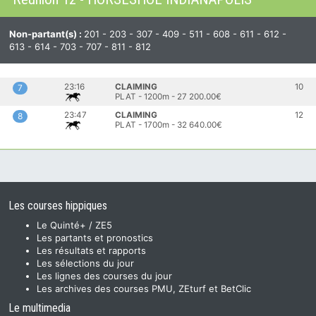
Non-partant(s) :
201 - 203 - 307 - 409 - 511 - 608 - 611 - 612 -
613 - 614 - 703 - 707 - 811 - 812
23:16
CLAIMING
10
7
PLAT - 1200m - 27 200.00€
23:47
CLAIMING
12
8
PLAT - 1700m - 32 640.00€
Les courses hippiques
Le Quinté+ / ZE5
Les partants et pronostics
Les résultats et rapports
Les sélections du jour
Les lignes des courses du jour
Les archives des courses PMU, ZEturf et BetClic
Le multimedia