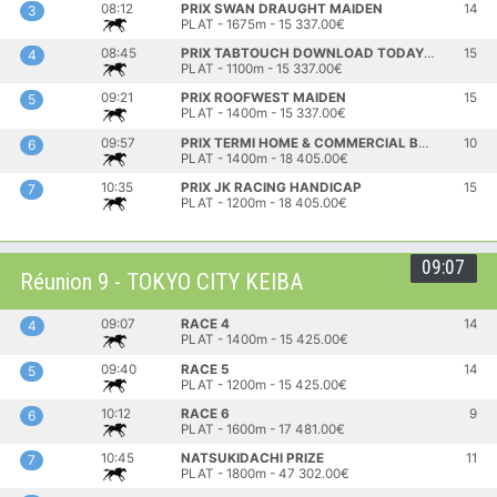
08:12
PRIX SWAN DRAUGHT MAIDEN
14
3
PLAT - 1675m - 15 337.00€
08:45
PRIX TABTOUCH DOWNLOAD TODAY MAIDEN
15
4
PLAT - 1100m - 15 337.00€
09:21
PRIX ROOFWEST MAIDEN
15
5
PLAT - 1400m - 15 337.00€
09:57
PRIX TERMI HOME & COMMERCIAL BUNBURY HANDICAP
10
6
PLAT - 1400m - 18 405.00€
10:35
PRIX JK RACING HANDICAP
15
7
PLAT - 1200m - 18 405.00€
09:07
Réunion 9 - TOKYO CITY KEIBA
09:07
RACE 4
14
4
PLAT - 1400m - 15 425.00€
09:40
RACE 5
14
5
PLAT - 1200m - 15 425.00€
10:12
RACE 6
9
6
PLAT - 1600m - 17 481.00€
10:45
NATSUKIDACHI PRIZE
11
7
PLAT - 1800m - 47 302.00€