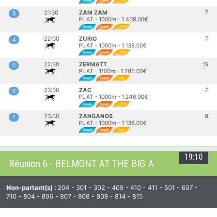
21:30
ZAM ZAM
7
3
PLAT - 1000m - 1 409.00€
22:00
ZURIO
7
4
PLAT - 1000m - 1 138.00€
22:30
ZERMATT
15
5
PLAT - 1100m - 1 785.00€
23:00
ZAC
7
6
PLAT - 1000m - 1 246.00€
23:30
ZANGANOS
9
7
PLAT - 1000m - 1 138.00€
19:10
Réunion 6 - BELMONT AT THE BIG A
Non-partant(s) :
204 - 301 - 302 - 409 - 410 - 411 - 501 - 607 -
710 - 804 - 806 - 807 - 808 - 809 - 814 - 815