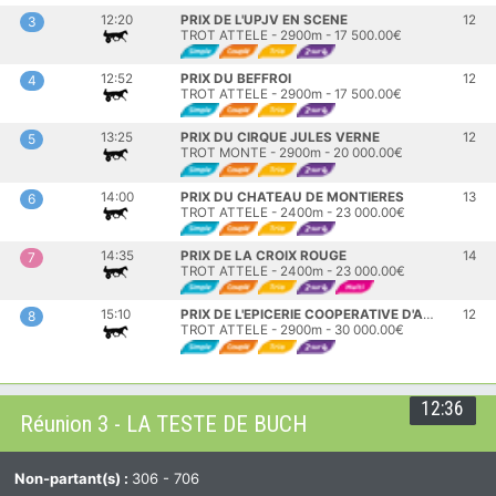
12:20
PRIX DE L'UPJV EN SCENE
12
3
TROT ATTELE - 2900m - 17 500.00€
12:52
PRIX DU BEFFROI
12
4
TROT ATTELE - 2900m - 17 500.00€
13:25
PRIX DU CIRQUE JULES VERNE
12
5
TROT MONTE - 2900m - 20 000.00€
14:00
PRIX DU CHATEAU DE MONTIERES
13
6
TROT ATTELE - 2400m - 23 000.00€
14:35
PRIX DE LA CROIX ROUGE
14
7
TROT ATTELE - 2400m - 23 000.00€
15:10
PRIX DE L'EPICERIE COOPERATIVE D'AMIENS
12
8
TROT ATTELE - 2900m - 30 000.00€
12:36
Réunion 3 - LA TESTE DE BUCH
Non-partant(s) :
306 - 706