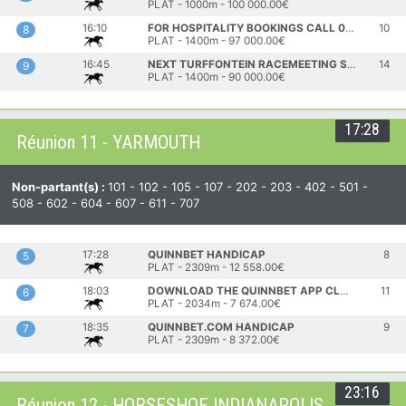
PLAT - 1000m - 100 000.00€
16:10
FOR HOSPITALITY BOOKINGS CALL 011 681 1796 FM 82 HANDICAP
10
8
PLAT - 1400m - 97 000.00€
16:45
NEXT TURFFONTEIN RACEMEETING SUNDAY 14 JUNE MR 70 HANDICAP
14
9
PLAT - 1400m - 90 000.00€
17:28
Réunion 11 - YARMOUTH
Non-partant(s) :
101 - 102 - 105 - 107 - 202 - 203 - 402 - 501 -
508 - 602 - 604 - 607 - 611 - 707
17:28
QUINNBET HANDICAP
8
5
PLAT - 2309m - 12 558.00€
18:03
DOWNLOAD THE QUINNBET APP CLASSIFIED STAKES
11
6
PLAT - 2034m - 7 674.00€
18:35
QUINNBET.COM HANDICAP
9
7
PLAT - 2309m - 8 372.00€
23:16
Réunion 12 - HORSESHOE INDIANAPOLIS