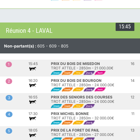
15:45
Réunion 4 - LAVAL
Non-partant(s) :
605 - 609 - 805
15:45
PRIX DU BOIS DE MISEDON
16
1
TROT ATTELE - 2850m - 21 000.00€
16:20
PRIX DU BOIS DE BOURGON
14
2
TROT ATTELE - 2850m - 24 000.00€
16:55
PRIX DES SENIORS DES COURSES
12
3
TROT ATTELE - 2850m - 24 000.00€
17:30
PRIX MICHEL BONNE
11
4
TROT ATTELE - 2850m - 32 000.00€
18:05
PRIX DE LA FORET DE PAIL
13
5
TROT ATTELE - 2850m - 27 000.00€