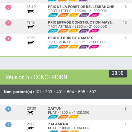
18:40
PRIX DE LA FORET DE BELLEBRANCHE
16
6
TROT ATTELE - 2850m - 21 000.00€
19:15
PRIX EIFFAGE CONSTRUCTION MAYENNE
16
7
TROT ATTELE - 2850m - 21 000.00€
19:50
PRIX DU BOIS DE GAMATS
15
8
TROT MONTE - 2850m - 21 000.00€
20:30
Réunion 5 - CONCEPCION
Non-partant(s) :
101 - 203 - 401 - 504 - 508 - 607
20:30
ZAITUN
8
1
PLAT - 1300m - 1 138.00€
21:00
ZALAMENA
7
2
PLAT - 1100m - 1 084.00€