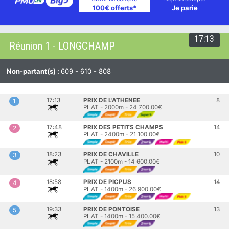
100€ offerts*
Je parie
17:13
Réunion 1 - LONGCHAMP
Non-partant(s) :
609 - 610 - 808
17:13
PRIX DE L'ATHENEE
8
1
PLAT - 2000m - 24 700.00€
17:48
PRIX DES PETITS CHAMPS
14
2
PLAT - 2400m - 21 100.00€
18:23
PRIX DE CHAVILLE
10
3
PLAT - 2100m - 14 600.00€
18:58
PRIX DE PICPUS
14
4
PLAT - 1400m - 26 900.00€
19:33
PRIX DE PONTOISE
13
5
PLAT - 1400m - 15 400.00€