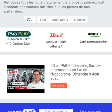
Retrouvez tous les jours gratuitement le pronostic pmu exclusif
Canalturf des courses turf ainsi que les pronos de nos
partenaires.
Hier
Aujourd'hui
Demain
Jusqu'à 100€*
jusqu'à 100€
20€ remboursés*
+10 Option Max
offerts*
ICI on PARIE ! Deauville, Quinté+
et pronostics en live de
l'hippodrome, Dimanche 9 Août
2026
Voir le live !
Ouvrir un compte
Déjà un compte