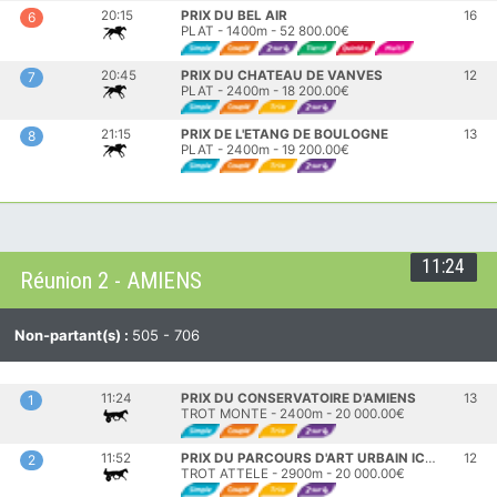
20:15
PRIX DU BEL AIR
16
6
PLAT - 1400m - 52 800.00€
20:45
PRIX DU CHATEAU DE VANVES
12
7
PLAT - 2400m - 18 200.00€
21:15
PRIX DE L'ETANG DE BOULOGNE
13
8
PLAT - 2400m - 19 200.00€
11:24
Réunion 2 - AMIENS
Non-partant(s) :
505 - 706
11:24
PRIX DU CONSERVATOIRE D'AMIENS
13
1
TROT MONTE - 2400m - 20 000.00€
11:52
PRIX DU PARCOURS D'ART URBAIN ICONIC
12
2
TROT ATTELE - 2900m - 20 000.00€