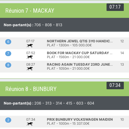
07:17
Réunion 7 - MACKAY
Non-partant(s) :
706 - 808 - 813
07:17
NORTHERN JEWEL QTIS 3YO HANDICAP
12
6
PLAT - 1300m - 105 000.00€
07:52
BOOK FOR MACKAY CUP SATURDAY 25TH JULY RATINGS BAND
14
7
PLAT - 1560m - 21 000.00€
08:27
RACING AGAIN TUESDAY 23RD JUNE OPEN HANDICAP
13
8
PLAT - 1050m - 21 000.00€
07:34
Réunion 8 - BUNBURY
Non-partant(s) :
206 - 313 - 314 - 415 - 603 - 604
07:34
PRIX BUNBURY VOLKSWAGEN MAIDEN
10
2
PLAT - 1000m - 15 337.00€