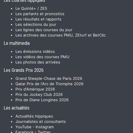
Les courses hippiques
Le Quinté+ / ZE5
Les partants et pronostics
Les résultats et rapports
Les sélections du jour
Les lignes des courses du jour
Les archives des courses PMU, ZEturf et BetClic
Le multimedia
Les émissions vidéos
Les vidéos des courses PMU
Les photos des arrivées
Les Grands Prix 2026
Grand Steeple-Chase de Paris 2026
Qatar Prix de l'Arc de Triomphe 2026
Prix d'Amérique 2026
Prix du Jockey Club 2026
Prix de Diane Longines 2026
Les actualités
Actualités hippiques
Journalistes et consultants
YouTube
-
Instagram
Facebook
-
Twitter