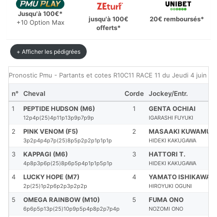
Jusqu'à 100€*
jusqu'à 100€
20€ remboursés*
+10 Option Max
offerts*
+ Afficher les pédigrées
Pronostic Pmu - Partants et cotes R10C11 RACE 11 du Jeudi 4 juin
n°
Cheval
Corde
Jockey/Entr.
1
PEPTIDE HUDSON (M6)
1
GENTA OCHIAI
12p4p(25)4p11p13p9p7p9p
IGARASHI FUYUKI
2
PINK VENOM (F5)
2
MASAAKI KUWAMUR
3p2p4p4p7p(25)8p5p2p2p1p1p1p
HIDEKI KAKUGAWA
3
KAPPAGI (M6)
3
HATTORI T.
4p8p3p6p(25)8p6p5p4p1p1p5p1p
HIDEKI KAKUGAWA
4
LUCKY HOPE (M7)
4
YAMATO ISHIKAWA
2p(25)1p2p6p2p3p2p2p
HIROYUKI OGUNI
5
OMEGA RAINBOW (M10)
5
FUMA ONO
6p6p5p13p(25)10p9p5p4p8p2p7p4p
NOZOMI ONO