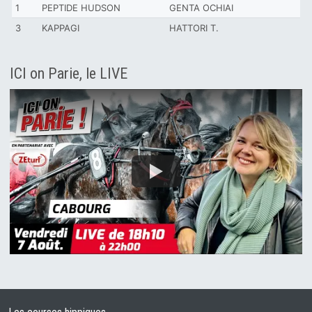
1
PEPTIDE HUDSON
GENTA OCHIAI
3
KAPPAGI
HATTORI T.
ICI on Parie, le LIVE