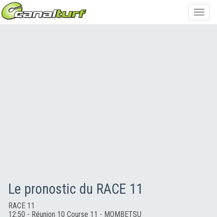
Toggl
navig
Le pronostic du RACE 11
RACE 11
12:50 - Réunion 10 Course 11 - MOMBETSU