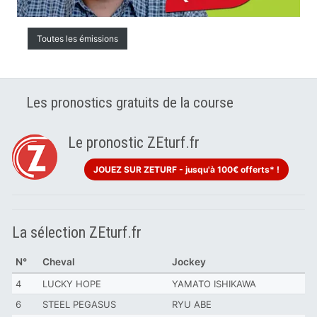
Toutes les émissions
Les pronostics gratuits de la course
Le pronostic ZEturf.fr
JOUEZ SUR ZETURF - jusqu'à 100€ offerts* !
La sélection ZEturf.fr
N°
Cheval
Jockey
4
LUCKY HOPE
YAMATO ISHIKAWA
6
STEEL PEGASUS
RYU ABE