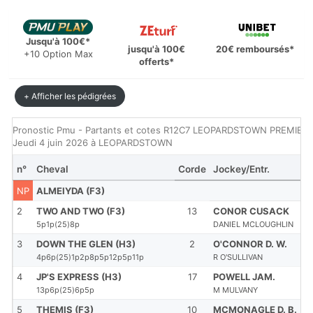
Jusqu'à 100€*
jusqu'à 100€
20€ remboursés*
+10 Option Max
offerts*
+ Afficher les pédigrées
Pronostic Pmu - Partants et cotes R12C7 LEOPARDSTOWN PREMIE
Jeudi 4 juin 2026 à LEOPARDSTOWN
n°
Cheval
Corde
Jockey/Entr.
NP
ALMEIYDA (F3)
2
TWO AND TWO (F3)
13
CONOR CUSACK
5p1p(25)8p
DANIEL MCLOUGHLIN
3
DOWN THE GLEN (H3)
2
O'CONNOR D. W.
4p6p(25)1p2p8p5p12p5p11p
R O'SULLIVAN
4
JP'S EXPRESS (H3)
17
POWELL JAM.
13p6p(25)6p5p
M MULVANY
5
THEMIS (F3)
10
MCMONAGLE D. B.