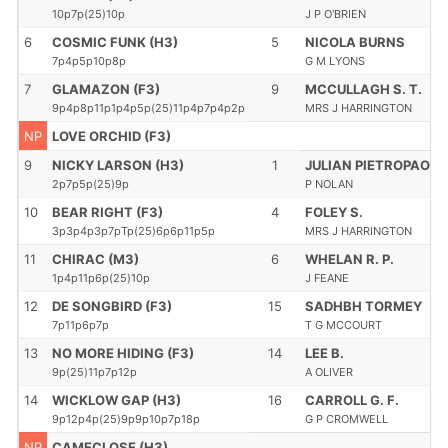
10p7p(25)10p
J P O'BRIEN
6
COSMIC FUNK (H3)
5
NICOLA BURNS
7p4p5p10p8p
G M LYONS
7
GLAMAZON (F3)
9
MCCULLAGH S. T.
9p4p8p11p1p4p5p(25)11p4p7p4p2p
MRS J HARRINGTON
NP
LOVE ORCHID (F3)
9
NICKY LARSON (H3)
1
JULIAN PIETROPAOLO
2p7p5p(25)9p
P NOLAN
10
BEAR RIGHT (F3)
4
FOLEY S.
3p3p4p3p7pTp(25)6p6p11p5p
MRS J HARRINGTON
11
CHIRAC (M3)
6
WHELAN R. P.
1p4p11p6p(25)10p
J FEANE
12
DE SONGBIRD (F3)
15
SADHBH TORMEY
7p11p6p7p
T G MCCOURT
13
NO MORE HIDING (F3)
14
LEE B.
9p(25)11p7p12p
A OLIVER
14
WICKLOW GAP (H3)
16
CARROLL G. F.
9p12p4p(25)9p9p10p7p18p
G P CROMWELL
NP
CAMECLOSE (H3)