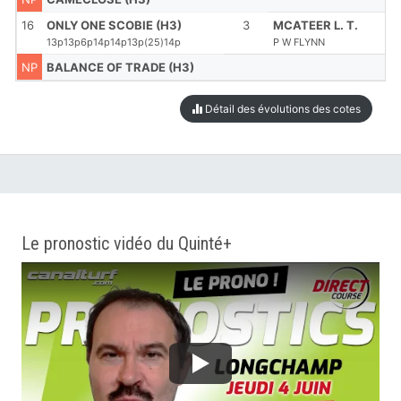
16
ONLY ONE SCOBIE (H3)
3
MCATEER L. T.
13p13p6p14p14p13p(25)14p
P W FLYNN
NP
BALANCE OF TRADE (H3)
Détail des évolutions des cotes
Le pronostic vidéo du Quinté+