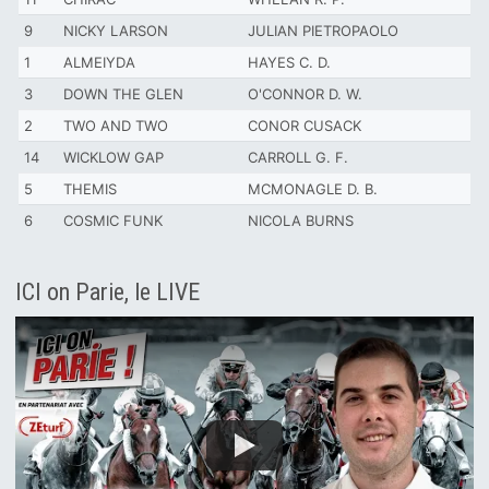
9
NICKY LARSON
JULIAN PIETROPAOLO
1
ALMEIYDA
HAYES C. D.
3
DOWN THE GLEN
O'CONNOR D. W.
2
TWO AND TWO
CONOR CUSACK
14
WICKLOW GAP
CARROLL G. F.
5
THEMIS
MCMONAGLE D. B.
6
COSMIC FUNK
NICOLA BURNS
ICI on Parie, le LIVE