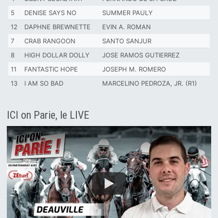
5
DENISE SAYS NO
SUMMER PAULY
12
DAPHNE BREWNETTE
EVIN A. ROMAN
7
CRAB RANGOON
SANTO SANJUR
8
HIGH DOLLAR DOLLY
JOSE RAMOS GUTIERREZ
11
FANTASTIC HOPE
JOSEPH M. ROMERO
13
I AM SO BAD
MARCELINO PEDROZA, JR. (R1)
ICI on Parie, le LIVE