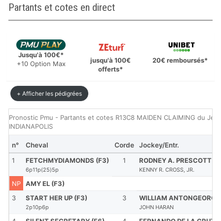
Partants et cotes en direct
Jusqu'à 100€*
jusqu'à 100€
20€ remboursés*
+10 Option Max
offerts*
+ Afficher les pédigrées
Pronostic Pmu - Partants et cotes R13C8 MAIDEN CLAIMING du Jeu
INDIANAPOLIS
n°
Cheval
Corde
Jockey/Entr.
1
FETCHMYDIAMONDS (F3)
1
RODNEY A. PRESCOTT
6p11p(25)5p
KENNY R. CROSS, JR.
NP
AMY EL (F3)
3
START HER UP (F3)
3
WILLIAM ANTONGEORGI I
2p10p6p
JOHN HARAN