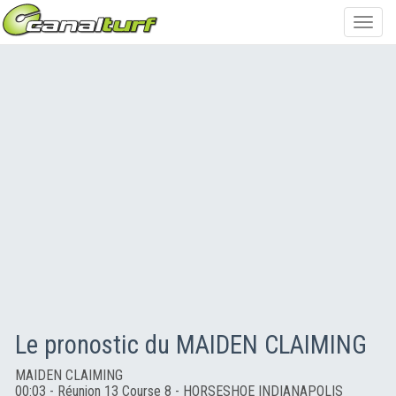
Toggl
navig
Le pronostic du MAIDEN CLAIMING
MAIDEN CLAIMING
00:03 - Réunion 13 Course 8 - HORSESHOE INDIANAPOLIS