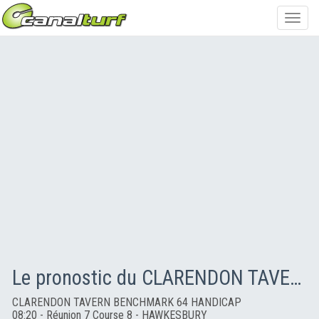
Toggl
navig
Le pronostic du CLARENDON TAVERN BENCHMARK 64 HANDICAP
CLARENDON TAVERN BENCHMARK 64 HANDICAP
08:20 - Réunion 7 Course 8 - HAWKESBURY