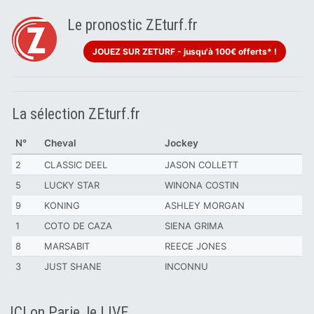
Le pronostic ZEturf.fr
JOUEZ SUR ZETURF - jusqu'à 100€ offerts* !
La sélection ZEturf.fr
N°
Cheval
Jockey
2
CLASSIC DEEL
JASON COLLETT
5
LUCKY STAR
WINONA COSTIN
9
KONING
ASHLEY MORGAN
1
COTO DE CAZA
SIENA GRIMA
8
MARSABIT
REECE JONES
3
JUST SHANE
INCONNU
ICI on Parie, le LIVE