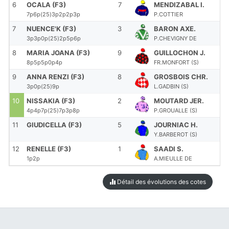
6
OCALA (F3)
7
MENDIZABAL I.
58
7p6p(25)3p2p2p3p
P.COTTIER
7
NUENCE'K (F3)
3
BARON AXE.
58
3p3p0p(25)2p5p6p
P.CHEVIGNY DE
8
MARIA JOANA (F3)
9
GUILLOCHON J.
58
8p5p5p0p4p
FR.MONFORT (S)
9
ANNA RENZI (F3)
8
GROSBOIS CHR.
58
3p0p(25)9p
L.GADBIN (S)
10
NISSAKIA (F3)
2
MOUTARD JER.
58
4p4p7p(25)7p3p8p
P.GROUALLE (S)
11
GIUDICELLA (F3)
5
JOURNIAC H.
56
Y.BARBEROT (S)
12
RENELLE (F3)
1
SAADI S.
56
1p2p
A.MIEULLE DE
Détail des évolutions des cotes