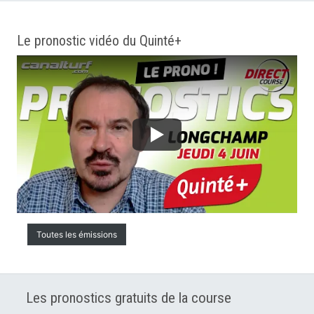
Le pronostic vidéo du Quinté+
Toutes les émissions
Les pronostics gratuits de la course