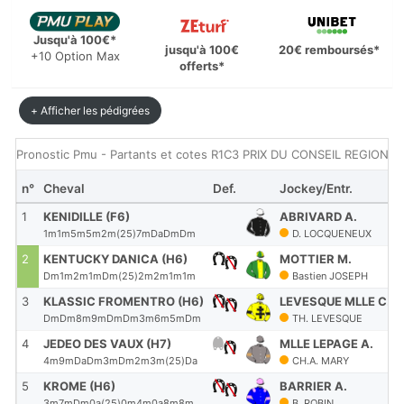
Jusqu'à 100€*
jusqu'à 100€
20€ remboursés*
+10 Option Max
offerts*
+ Afficher les pédigrées
Pronostic Pmu - Partants et cotes R1C3 PRIX DU CONSEIL REGIONAL
n°
Cheval
Def.
Jockey/Entr.
1
KENIDILLE (F6)
ABRIVARD A.
1m1m5m5m2m(25)7mDaDmDm
D. LOCQUENEUX
2
KENTUCKY DANICA (H6)
MOTTIER M.
Dm1m2m1mDm(25)2m2m1m1m
Bastien JOSEPH
3
KLASSIC FROMENTRO (H6)
LEVESQUE MLLE C.
DmDm8m9mDmDm3m6m5mDm
TH. LEVESQUE
4
JEDEO DES VAUX (H7)
MLLE LEPAGE A.
4m9mDaDm3mDm2m3m(25)Da
CH.A. MARY
5
KROME (H6)
BARRIER A.
3m7mDm0a(25)0m4m0a8m8m
B. ROBIN