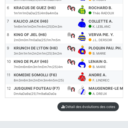
6
KRACUS DE GUEZ (H6)
ROCHARD B.
1m1m1mDaDa(25)4m9a4m0a
Théo RADOUX
7
KALICO JACK (H6)
COLLETTE A.
1m6m1m1mDm7m4m(25)Dm3m
K. LEBLANC
8
KING OF JIEL (H6)
VERVA PIE. Y.
2mDm0m7m0a0a(25)1m7m5m
J.L. DERSOIR
9
KRUNCH DE L'ITON (H6)
PLOQUIN PAU. PH.
3m3m1m1m2m2m1m(25)3m2m
B. MARIE
10
KING DE PLAY (H6)
LENAIN G.
7m0m6m6m3m1mDm7m(25)4m
B. MARIE
11
KOMEDIE SOMOLLI (F6)
ANDRE A.
8m3m6m3m2mDm3m4m5m(25)
F. LINDREC
12
JUSQUINE FOUTEAU (F7)
MAUGENDRE-LE MEU
DmAaDa9a(25)7m9a6aDa0a
A. DREUX
Détail des évolutions des cotes