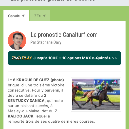
Canalturf
ZEturf
Le pronostic Canalturf.com
Par Stéphane Davy
Jusqu'à 100€ + 10 options MAX e-Quinté+
>>
Le
6 KRACUS DE GUEZ (photo)
brigue ici une troisième victoire
consécutive. Pour y parvenir, il
devra se défaire du
2
KENTUCKY DANICA,
qui reste
sur un plaisant succès, à
Meslay-du-Maine, det du
7
KALICO JACK
, lequel a
remporté trois de ses quatre dernières courses.