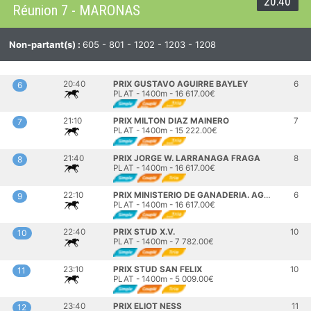
20:40
Réunion 7 - MARONAS
Non-partant(s) :
605 - 801 - 1202 - 1203 - 1208
20:40
PRIX GUSTAVO AGUIRRE BAYLEY
6
6
PLAT - 1400m - 16 617.00€
21:10
PRIX MILTON DIAZ MAINERO
7
7
PLAT - 1400m - 15 222.00€
21:40
PRIX JORGE W. LARRANAGA FRAGA
8
8
PLAT - 1400m - 16 617.00€
22:10
PRIX MINISTERIO DE GANADERIA. AGRICULTURA Y PESCA
6
9
PLAT - 1400m - 16 617.00€
22:40
PRIX STUD X.V.
10
10
PLAT - 1400m - 7 782.00€
23:10
PRIX STUD SAN FELIX
10
11
PLAT - 1400m - 5 009.00€
23:40
PRIX ELIOT NESS
11
12