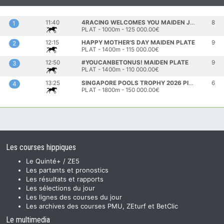
11:40
4RACING WELCOMES YOU MAIDEN JUVENILE PLATE
8
1
PLAT - 1000m - 125 000.00€
12:15
HAPPY MOTHER'S DAY MAIDEN PLATE
9
2
PLAT - 1400m - 115 000.00€
12:50
#YOUCANBETONUS! MAIDEN PLATE
9
3
PLAT - 1400m - 110 000.00€
13:25
SINGAPORE POOLS TROPHY 2026 PINNACLE STAKES
6
4
PLAT - 1800m - 150 000.00€
Les courses hippiques
Le Quinté+ / ZE5
Les partants et pronostics
Les résultats et rapports
Les sélections du jour
Les lignes des courses du jour
Les archives des courses PMU, ZEturf et BetClic
Le multimedia