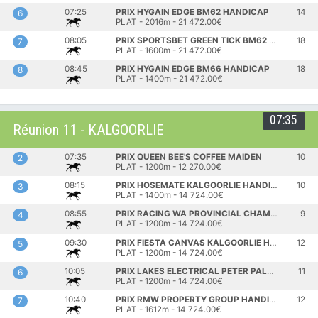
07:25
PRIX HYGAIN EDGE BM62 HANDICAP
14
6
PLAT - 2016m - 21 472.00€
08:05
PRIX SPORTSBET GREEN TICK BM62 HANDICAP
18
7
PLAT - 1600m - 21 472.00€
08:45
PRIX HYGAIN EDGE BM66 HANDICAP
18
8
PLAT - 1400m - 21 472.00€
07:35
Réunion 11 - KALGOORLIE
07:35
PRIX QUEEN BEE'S COFFEE MAIDEN
10
2
PLAT - 1200m - 12 270.00€
08:15
PRIX HOSEMATE KALGOORLIE HANDICAP
10
3
PLAT - 1400m - 14 724.00€
08:55
PRIX RACING WA PROVINCIAL CHAMPIONSHIP HEAT
9
4
PLAT - 1200m - 14 724.00€
09:30
PRIX FIESTA CANVAS KALGOORLIE HANDICAP
12
5
PLAT - 1200m - 14 724.00€
10:05
PRIX LAKES ELECTRICAL PETER PALMER MEMORIAL HANDICAP
11
6
PLAT - 1200m - 14 724.00€
10:40
PRIX RMW PROPERTY GROUP HANDICAP
12
7
PLAT - 1612m - 14 724.00€