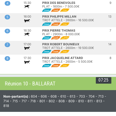
15:30
PRIX DES BENEVOLES
9
4
PLAT - 1600m - 7 500.00€
16:00
PRIX PHILIPPE MILLAN
13
5
TROT ATTELE - 2600m - 16 500.00€
16:30
PRIX PIERRE THOMAS
7
6
PLAT - 2900m - 8 000.00€
17:00
PRIX ROBERT BOUNIEUX
14
7
TROT ATTELE - 2600m - 19 500.00€
17:30
PRIX JACQUELINE ATTARD
8
8
TROT ATTELE - 2600m - 5 500.00€
07:25
Réunion 10 - BALLARAT
Non-partant(s) :
604 - 606 - 608 - 610 - 613 - 703 - 704 - 713 -
714 - 715 - 717 - 718 - 801 - 802 - 808 - 809 - 810 - 811 - 813 -
818