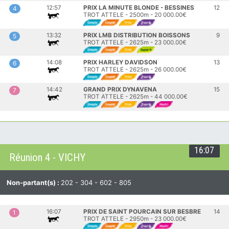
12:57
PRIX LA MINUTE BLONDE - BESSINES
12
4
TROT ATTELE - 2500m - 20 000.00€
13:32
PRIX LMB DISTRIBUTION BOISSONS
9
5
TROT ATTELE - 2625m - 23 000.00€
14:08
PRIX HARLEY DAVIDSON
13
6
TROT ATTELE - 2625m - 26 000.00€
14:42
GRAND PRIX DYNAVENA
15
7
TROT ATTELE - 2625m - 44 000.00€
16:07
Réunion 4 - VICHY
Non-partant(s) :
202 - 304 - 602 - 805
16:07
PRIX DE SAINT POURCAIN SUR BESBRE
14
1
TROT ATTELE - 2950m - 23 000.00€