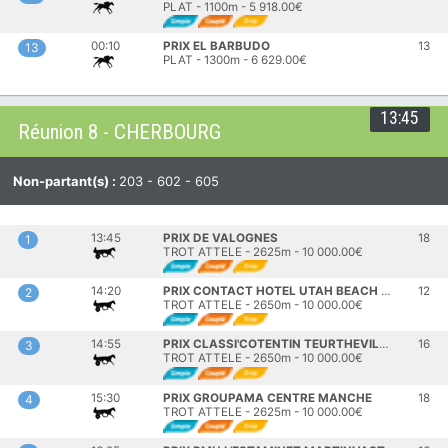
PLAT - 1100m - 5 918.00€
00:10
PRIX EL BARBUDO
13
13
PLAT - 1300m - 6 629.00€
13:45
Réunion 8 - CHERBOURG
Non-partant(s) :
203 - 602 - 605
13:45
PRIX DE VALOGNES
18
1
TROT ATTELE - 2625m - 10 000.00€
14:20
PRIX CONTACT HOTEL UTAH BEACH CARENTAN
12
2
TROT ATTELE - 2650m - 10 000.00€
14:55
PRIX CLASSI'COTENTIN TEURTHEVILLE HAGUE
16
3
TROT ATTELE - 2650m - 10 000.00€
15:30
PRIX GROUPAMA CENTRE MANCHE
18
4
TROT ATTELE - 2625m - 10 000.00€