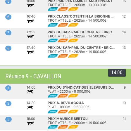
16:05
PRIX PMU L'ESTAMINET MARTINVAST
16
5
TROT ATTELE - 2650m - 10 000.00€
16:40
PRIX CLASSI'COTENTIN LA BRIONNE 17 MAI
12
6
TROT ATTELE - 2625m - 14 500.00€
17:10
PRIX DU BAR-PMU DU CENTRE - BRICQUEBOEUF (GROUPE A)
14
7
TROT ATTELE - 2625m - 14 500.00€
17:40
PRIX DU BAR-PMU DU CENTRE - BRICQUEBOEUF (GROUPE B)
13
8
TROT ATTELE - 2625m - 14 500.00€
14:00
Réunion 9 - CAVAILLON
14:00
PRIX DU SYNDICAT DES ELEVEURS DU SUD-EST
9
1
PLAT - 2200m - 9 000.00€
14:30
PRIX A. BEVILACQUA
10
2
PLAT - 1600m - 9 500.00€
15:00
PRIX MAURICE BERTOLI
11
3
TROT ATTELE - 2600m - 14 500.00€