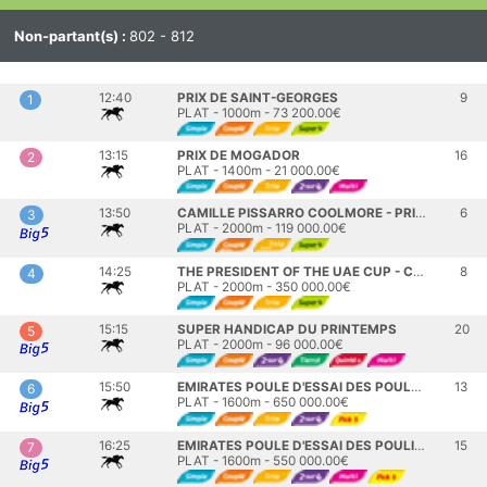
Non-partant(s) :
802 - 812
12:40
PRIX DE SAINT-GEORGES
9
1
PLAT - 1000m - 73 200.00€
13:15
PRIX DE MOGADOR
16
2
PLAT - 1400m - 21 000.00€
13:50
CAMILLE PISSARRO COOLMORE - PRIX SAINT-ALARY
6
3
PLAT - 2000m - 119 000.00€
14:25
THE PRESIDENT OF THE UAE CUP - COUPE D'EUROPE DES CHEVAUX ARABES
8
4
PLAT - 2000m - 350 000.00€
15:15
SUPER HANDICAP DU PRINTEMPS
20
5
PLAT - 2000m - 96 000.00€
15:50
EMIRATES POULE D'ESSAI DES POULAINS
13
6
PLAT - 1600m - 650 000.00€
16:25
EMIRATES POULE D'ESSAI DES POULICHES
15
7
PLAT - 1600m - 550 000.00€