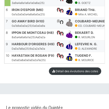
3a9a4a8a1a6a1a0a8a(25)
B. GOETZ
6
IRON D'ESPOIR (M6)
BRIAND THé.
0a1a3a0a0a4a8a6a0a(25)
Mlle A. MICHEL
7
GO AWAY BIRD (H10)
COUBARD-MEUNIER E
0a7a9a0a0a(25)0a0a0a9a
ED. COUBARD-MEUNIE
8
IPPON DE MONTCEAU (H8)
BEKAERT D.
8a5a4a6a6a1a(25)AaDa2a
R. MOURLON
9
HARBOUR D'ORGERES (H9)
LEFEVRE N. G.
DaDa7a8a(25)9a2a2a7a0a
D. ALEXANDRE
10
HAYASTAN DE ROSAN (F9)
TUGEND F.
Da5aDa8a0a0aDa2a7a(25)
R. MOURICE
Détail des évolutions des cotes
Le pronostic vidéo du Quinté+