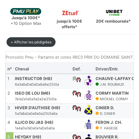
Jusqu'à 100€*
jusqu'à 100€
20€ remboursés*
+10 Option Max
offerts*
+ Afficher les pédigrées
Pronostic Pmu - Partants et cotes R6C3 PRIX DU DOMAINE SAINT 
n°
Cheval
Def.
Driver/Entr.
1
INSTRUCTOR (H8)
CHAUVE-LAFFAY Q.
6a3a6aDaDaDa6a9a(25)0a
J.M. ROUBAUD
2
ISEO DE LOU (M6)
CORMY MARTIN
7a1a2a1a5a3a2a2a(25)Da
MICKAEL CORMY
3
HIVER D'AUTHISE (H9)
CINIER D.
5a7a8a0a0a9a0a(25)0a6a
D. CINIER
4
ILLICO DU JAS (H8)
FERON J. CH.
1a4aDa7aDa0a1aDa5aDa
Y. HAGEGE
5
HEYDAY (H9)
BOUVIER R.