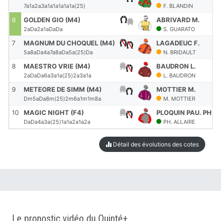
7a1a2a3a1a1a1a1a1a(25)
F. BLANDIN
6
GOLDEN GIO (M4)
ABRIVARD M.
2aDa2a1aDaDa
S. GUARATO
7
MAGNUM DU CHOQUEL (M4)
LAGADEUC F.
5a8aDa4a7a8aDa5a(25)Da
N. BRIDAULT
8
MAESTRO VRIE (M4)
BAUDRON L.
2aDaDa6a3a1a(25)2a3a1a
L. BAUDRON
9
METEORE DE SIMM (M4)
MOTTIER M.
Dm5aDa8m(25)2m6a1m1m8a
M. MOTTIER
10
MAGIC NIGHT (F4)
PLOQUIN PAU. PH.
DaDa4a3a(25)1a1a2a1a2a
PH. ALLAIRE
Détail des évolutions des cotes
Le pronostic vidéo du Quinté+