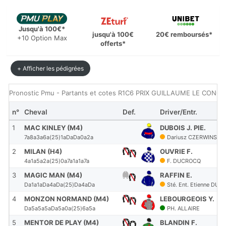
Jusqu'à 100€*
jusqu'à 100€
20€ remboursés*
+10 Option Max
offerts*
+ Afficher les pédigrées
Pronostic Pmu - Partants et cotes R1C6 PRIX GUILLAUME LE CONQ
n°
Cheval
Def.
Driver/Entr.
1
MAC KINLEY (M4)
DUBOIS J. PIE.
7a8a3a6a(25)1aDaDa0a2a
Dariusz CZERWINSKI
2
MILAN (H4)
OUVRIE F.
4a1a5a2a(25)0a7a1a1a7a
F. DUCROCQ
3
MAGIC MAN (M4)
RAFFIN E.
Da1a1aDa4aDa(25)Da4aDa
Sté. Ent. Etienne DUB
4
MONZON NORMAND (M4)
LEBOURGEOIS Y.
Da5a5a5aDa5a0a(25)6a5a
PH. ALLAIRE
5
MENTOR DE PLAY (M4)
BLANDIN F.