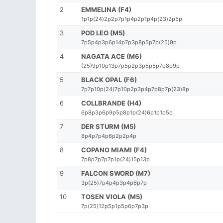
2
EMMELINA (F4)
1p1p(24)2p2p7p1p4p2p1p4p(23)2p5p
3
POD LEO (M5)
7p5p4p3p6p14p7p3p8p5p7p(25)9p
4
NAGATA ACE (M6)
(25)9p10p13p7p5p2p3p5p5p7p8p9p
5
BLACK OPAL (F6)
7p7p10p(24)7p10p2p3p4p7p8p7p(23)8p
6
COLLBRANDE (H4)
6p8p3p6p9p5p8p1p(24)6p1p1p5p
7
DER STURM (M5)
8p4p7p4p6p2p2p4p
8
COPANO MIAMI (F4)
7p8p7p7p7p1p(24)15p13p
9
FALCON SWORD (M7)
3p(25)7p4p4p3p4p6p7p
10
TOSEN VIOLA (M5)
7p(25)12p5p1p5p6p7p3p