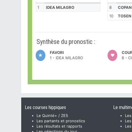
1
IDEA MILAGRO
8
COPAN
10
TOSEN
Synthèse du pronostic :
FAVORI
COUP
1 - IDEA MILAGRO
8 - 
Les courses hippiques
Le multim
Le Quinté+ / ZE5
Les
Les partants et pronostics
Les
Les résultats et rapports
Les
Les sélections du jour