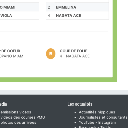
O MIAMI
2
EMMELINA
 VIOLA
4
NAGATA ACE
 DE COEUR
COUP DE FOLIE
COPANO MIAMI
4 - NAGATA ACE
edia
Les actualités
 émissions vidéos
Actualités hippiques
 vidéos des courses PMU
Journalistes et consultants
 photos des arrivées
YouTube
-
Instagram
Facebook
-
Twitter