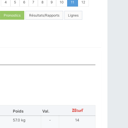
4
5
6
7
8
9
10
11
12
Pronostics
Résultats/Rapports
Lignes
Poids
Val.
57.0 kg
-
14