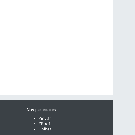
Nos partenaires
Pmu.fr
ZEturf
Unibet