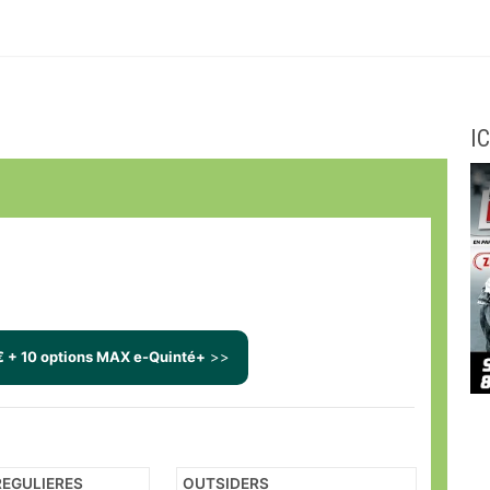
IC
€ + 10 options MAX e-Quinté+
>>
EGULIERES
OUTSIDERS