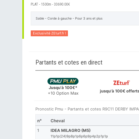
PLAT - 1500m - 33690.00€
Sable - Corde à gauche - Pour 3 ans et plus
Exclusivité ZEturf.fr !
Partants et cotes en direct
Jusqu'à 100€*
jusqu'à 100€ offert
+10 Option Max
Pronostic Pmu - Partants et cotes R9C11 DERBY IMP
n°
Cheval
1
IDEA MILAGRO (M5)
11p1p(24)9p8p1p6p6p9p4p2p1p1p