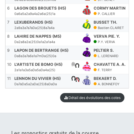
6
LAGON DES BROUETS (H5)
CORMY MARTIN
21
0a6a5a2a9a4a2a6a(25)1a
P. CALLIER
7
LEXUBERANDS (H5)
BUSSET TH.
21
2a9a3a7a7aDa(25)8a7a4a
Bastien CLAIRET
8
LAHIRE DE NAPPES (M5)
VERVA PIE. Y.
21
Da2a8a2a(25)0a1a2a1a4a
P.Y. VERVA
9
LAPON DE BERTRANGE (H5)
PELTIER S.
21
Da8a3a7a6a1a7mDa(25)0a
L. LERENARD
10
L'ARTISTE DE BOMO (H5)
CHAVATTE A. A.
21
2a1a1a3a5aDa5aDa4a(25)
F. TERRY
11
LENNON DU VIVIER (H5)
BEKAERT D.
21
Da7aDa5a2aDa(25)8aDaDa
A. BONNEFOY
Détail des évolutions des cotes
Les pronostics gratuits de la course