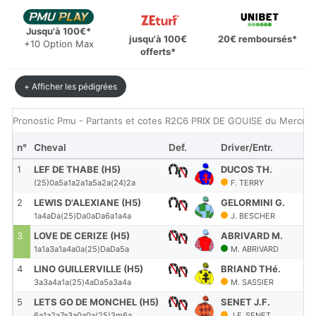
Jusqu'à 100€*
jusqu'à 100€
20€ remboursés*
+10 Option Max
offerts*
+ Afficher les pédigrées
Pronostic Pmu - Partants et cotes R2C6 PRIX DE GOUISE du Mercredi
n°
Cheval
Def.
Driver/Entr.
Dis
1
LEF DE THABE (H5)
DUCOS TH.
21
(25)0a5a1a2a1a5a2a(24)2a
F. TERRY
2
LEWIS D'ALEXIANE (H5)
GELORMINI G.
21
1a4aDa(25)Da0aDa6a1a4a
J. BESCHER
3
LOVE DE CERIZE (H5)
ABRIVARD M.
21
1a1a3a1a4a0a(25)DaDa5a
M. ABRIVARD
4
LINO GUILLERVILLE (H5)
BRIAND THé.
21
3a3a4a1a(25)4aDa5a3a4a
M. SASSIER
5
LETS GO DE MONCHEL (H5)
SENET J.F.
21
6a1a2a7a3a0a0a(25)3m6a
J.F. SENET