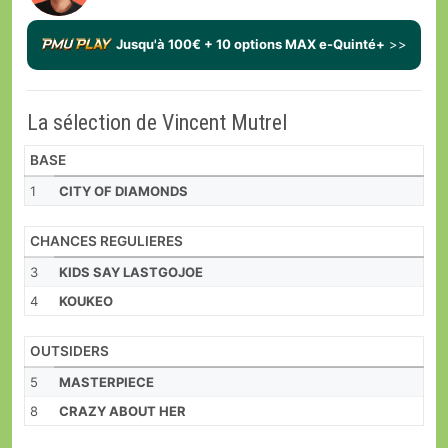
Jusqu'à 100€ + 10 options MAX e-Quinté+
>>
La sélection de Vincent Mutrel
BASE
1
CITY OF DIAMONDS
CHANCES REGULIERES
3
KIDS SAY LASTGOJOE
4
KOUKEO
OUTSIDERS
5
MASTERPIECE
8
CRAZY ABOUT HER