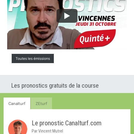
Toutes les émissions
Les pronostics gratuits de la course
Canalturf
ZEturf
Le pronostic Canalturf.com
Par Vincent Mutrel