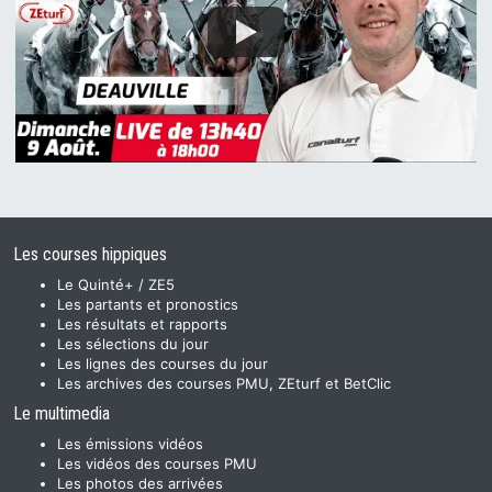
Les courses hippiques
Le Quinté+ / ZE5
Les partants et pronostics
Les résultats et rapports
Les sélections du jour
Les lignes des courses du jour
Les archives des courses PMU, ZEturf et BetClic
Le multimedia
Les émissions vidéos
Les vidéos des courses PMU
Les photos des arrivées