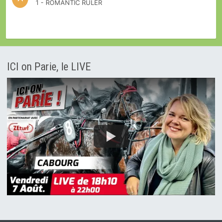
1 - ROMANTIC RULER
ICI on Parie, le LIVE