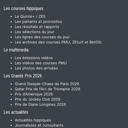
Les courses hippiques
Le Quinté+ / ZE5
Les partants et pronostics
Les résultats et rapports
Les sélections du jour
Les lignes des courses du jour
Les archives des courses PMU, ZEturf et BetClic
Le multimedia
Les émissions vidéos
Les vidéos des courses PMU
Les photos des arrivées
Les Grands Prix 2026
Grand Steeple-Chase de Paris 2026
Qatar Prix de l'Arc de Triomphe 2026
Prix d'Amérique 2026
Prix du Jockey Club 2026
Prix de Diane Longines 2026
Les actualités
Actualités hippiques
Journalistes et consultants