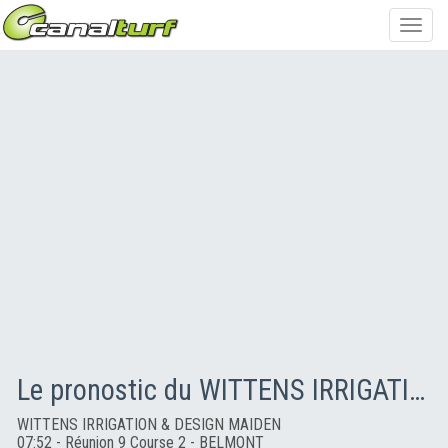
Toggl
navig
Le pronostic du WITTENS IRRIGATION & DESIGN MAIDEN
WITTENS IRRIGATION & DESIGN MAIDEN
07:52 - Réunion 9 Course 2 - BELMONT