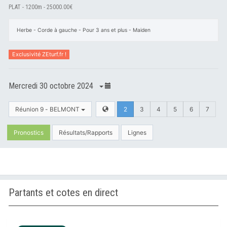
PLAT - 1200m - 25000.00€
Herbe - Corde à gauche - Pour 3 ans et plus - Maiden
Exclusivité ZEturf.fr !
Mercredi 30 octobre 2024
Réunion 9 - BELMONT
2
3
4
5
6
7
Pronostics
Résultats/Rapports
Lignes
Partants et cotes en direct