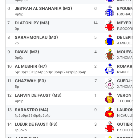
6
JEB'RAN AL SHAHANIA (M3)
6
EYQUEM J
4p9p
F.ROHAUT (S
7
DI ATONI PY (M3)
14
MEYER ML
0p
P.SOGORB
8
SARAHMONLAU (M3)
5
DE LEPINE
7p
A.MIEULLE 
9
DA'AWI (M3)
4
MOUESAN 
0p0p
X.THOMAS-D
10
AL MUBHIR (H7)
2
ROMARY M
5p10p(25)13p14p5p3p13p6p(24)3p8p3p4p
RYAN K.
11
GHAZWAH (F3)
7
GUEDJ-GA
5p
X.THOMAS-D
12
LANVIN DE FAUST (M3)
1
VERON F.
4p9p
T.FOURCY (S
13
SARASTRO (M4)
9
LAURON M
1p2p9p(25)0p6p2p1p
N.CAULLERY
14
LUEUR DE FAUST (F3)
3
GUTIERRE
1p3p7p
P.SOGORB