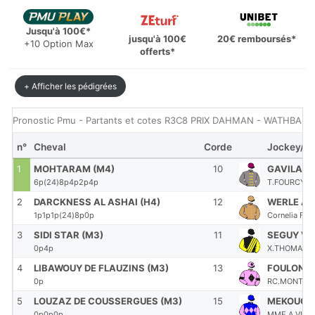
Jusqu'à 100€*
jusqu'à 100€
20€ remboursés*
+10 Option Max
offerts*
+ Afficher les pédigrées
Pronostic Pmu - Partants et cotes R3C8 PRIX DAHMAN - WATHBA 
n°
Cheval
Corde
Jockey/Ent
1
MOHTARAM (M4)
10
GAVILAN 
6p(24)8p4p2p4p
T.FOURCY (S
2
DARCKNESS AL ASHAI (H4)
12
WERLE A.
1p1p1p(24)8p0p
Cornelia FRA
3
SIDI STAR (M3)
11
SEGUY V.
0p4p
X.THOMAS-D
4
LIBAWOUY DE FLAUZINS (M3)
13
FOULON M
0p
RC.MONTEN
5
LOUZAZ DE COUSSERGUES (M3)
15
MEKOUCHE
0p0p0p
MME A.VIGR