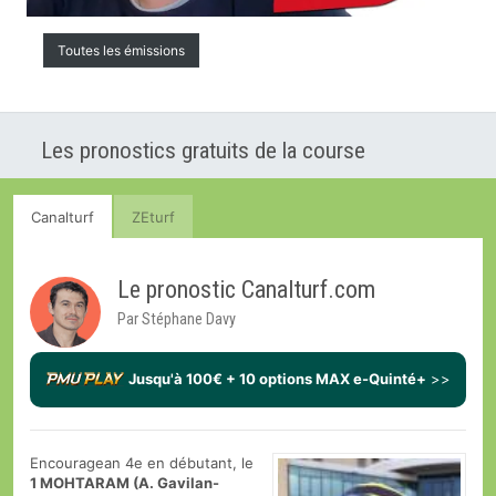
Toutes les émissions
Les pronostics gratuits de la course
Canalturf
ZEturf
Le pronostic Canalturf.com
Par Stéphane Davy
Jusqu'à 100€ + 10 options MAX e-Quinté+
>>
Encouragean 4e en débutant, le
1 MOHTARAM (A. Gavilan-