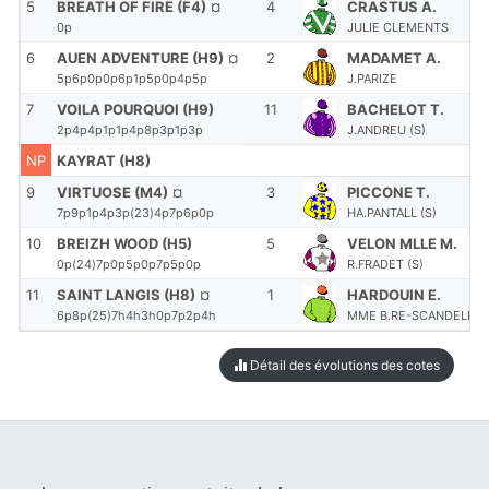
5
BREATH OF FIRE (F4)
¤
4
CRASTUS A.
0p
JULIE CLEMENTS
6
AUEN ADVENTURE (H9)
¤
2
MADAMET A.
5p6p0p0p6p1p5p0p4p5p
J.PARIZE
7
VOILA POURQUOI (H9)
11
BACHELOT T.
2p4p4p1p1p4p8p3p1p3p
J.ANDREU (S)
NP
KAYRAT (H8)
9
VIRTUOSE (M4)
¤
3
PICCONE T.
7p9p1p4p3p(23)4p7p6p0p
HA.PANTALL (S)
10
BREIZH WOOD (H5)
5
VELON MLLE M.
0p(24)7p0p5p0p7p5p0p
R.FRADET (S)
11
SAINT LANGIS (H8)
¤
1
HARDOUIN E.
6p8p(25)7h4h3h0p7p2p4h
MME B.RE-SCANDELLA
Détail des évolutions des cotes