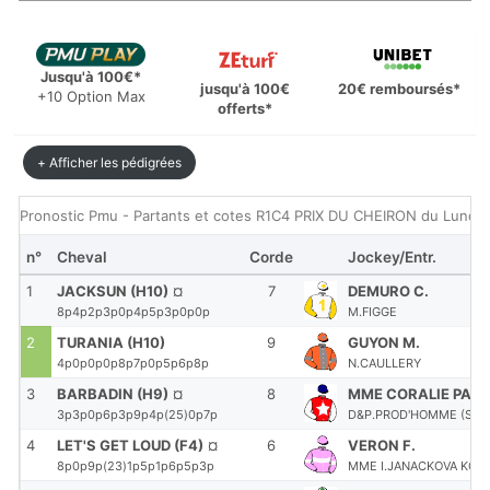
Jusqu'à 100€*
jusqu'à 100€
20€ remboursés*
+10 Option Max
offerts*
+ Afficher les pédigrées
Pronostic Pmu - Partants et cotes R1C4 PRIX DU CHEIRON du Lund
n°
Cheval
Corde
Jockey/Entr.
1
JACKSUN (H10)
¤
7
DEMURO C.
8p4p2p3p0p4p5p3p0p0p
M.FIGGE
2
TURANIA (H10)
9
GUYON M.
4p0p0p0p8p7p0p5p6p8p
N.CAULLERY
3
BARBADIN (H9)
¤
8
MME CORALIE PAC
3p3p0p6p3p9p4p(25)0p7p
D&P.PROD'HOMME (S)
4
LET'S GET LOUD (F4)
¤
6
VERON F.
8p0p9p(23)1p5p1p6p5p3p
MME I.JANACKOVA KOPL