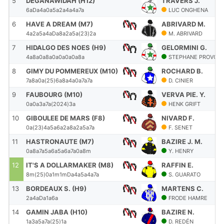
5
DEGANAWIDAH (H12)
TRAVERS J.
6aDa4a0a5a2a4a4a7a
LUC ONGHENA
6
HAVE A DREAM (M7)
ABRIVARD M.
4a2a5a4aDa8a2a5a(23)2a
M. ABRIVARD
7
HIDALGO DES NOES (H9)
GELORMINI G.
4a8a0a8a0a0a0a0a8a
STEPHANE PROVOO
8
GIMY DU POMMEREUX (M10)
ROCHARD B.
7a8a0a(25)6a8a4a0a7a7a
D. CINIER
9
FAUBOURG (M10)
VERVA PIE. Y.
0a0a3a7a(2024)3a
HENK GRIFT
10
GIBOULEE DE MARS (F8)
NIVARD F.
0a(23)4a5a6a2a8a2a5a7a
F. SENET
11
HASTRONAUTE (M7)
BAZIRE J. M.
0a8a7a5a6a5a6a7a0a8m
Y. HENRY
12
IT'S A DOLLARMAKER (M8)
RAFFIN E.
8m(25)0a1m1mDa4a5a4a7a
S. GUARATO
13
BORDEAUX S. (H9)
MARTENS C.
2a4aDa1a6a
FRODE HAMRE
14
GAMIN JABA (H10)
BAZIRE N.
1a3a5a7a(25)1a
D. REDÉN