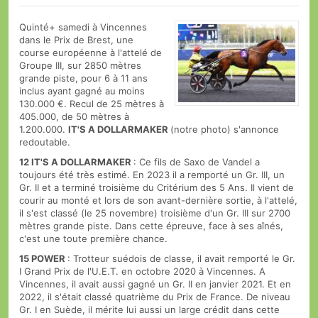
Quinté+ samedi à Vincennes
dans le Prix de Brest, une
course européenne à l'attelé de
Groupe III, sur 2850 mètres
grande piste, pour 6 à 11 ans
inclus ayant gagné au moins
130.000 €. Recul de 25 mètres à
405.000, de 50 mètres à
1.200.000.
IT'S A DOLLARMAKER
(notre photo) s'annonce
redoutable.
12
IT'S A DOLLARMAKER
: Ce fils de Saxo de Vandel a
toujours été très estimé. En 2023 il a remporté un Gr. III, un
Gr. II et a terminé troisième du Critérium des 5 Ans. Il vient de
courir au monté et lors de son avant-dernière sortie, à l'attelé,
il s'est classé (le 25 novembre) troisième d'un Gr. III sur 2700
mètres grande piste. Dans cette épreuve, face à ses aînés,
c'est une toute première chance.
15
POWER
: Trotteur suédois de classe, il avait remporté le Gr.
I Grand Prix de l'U.E.T. en octobre 2020 à Vincennes. A
Vincennes, il avait aussi gagné un Gr. II en janvier 2021. Et en
2022, il s'était classé quatrième du Prix de France. De niveau
Gr. I en Suède, il mérite lui aussi un large crédit dans cette