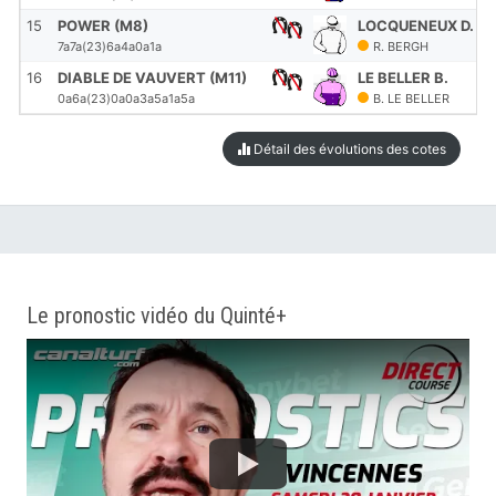
15
POWER (M8)
LOCQUENEUX D.
7a7a(23)6a4a0a1a
R. BERGH
16
DIABLE DE VAUVERT (M11)
LE BELLER B.
0a6a(23)0a0a3a5a1a5a
B. LE BELLER
Détail des évolutions des cotes
Le pronostic vidéo du Quinté+