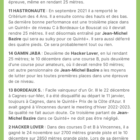
épreuve, même en rendant 25 mètres.
11
HASTRONAUTE
: En septembre 2021 il a remporté le
Critérium des 4 Ans. Il a ensuite connu des hauts et des bas.
Sa dernière bonne performance est une troisième place dans
un Quinté+ de niveau C à Bordeaux-Le Bouscat où il devrait
rendre 25 mètres. Il est désormais entraîné par
Jean-Michel
Bazire
qui sera au sulky pour ce Quinté+. Il sera aussi déferré
des quatre pieds. Ce sera probablement tout ou rien.
14 GAMIN JABA
: Deuxième de
Hacker Lover
, en lui rendant
25 mètres; le 10 décembre dans une course B, puis deuxième
d'une course pour amateurs, où il devait rendre 50 mètres;
cet autre pensionnaire de
Jean-Michel Bazire
a les moyens
de lutter pour les toutes premières places dans une épreuve
de ce niveau.
13 BORDEAUX S.
: Facile vainqueur d'un Gr. III le 22 décembre
à Cagnes-sur-Mer, il a été disqualifié au départ le 11 janvier,
toujours à Cagnes, dans le Quinté+ Prix de la Côte d'Azur. Il
avait gagné à Vincennes durant le meeting d'hiver 2022-2023.
Sa qualité ne fait aucun doute. Ce troisième partant de
Jean-
Michel Bazire
dans ce Quinté+ ne doit pas être négligé.
2 HACKER LOVER
: Dans des courses D et B à Vincennes, il a
gagné le 24 novembre sur 2700 mètres grande piste et le 10
décembre sur 2850 mètres grande piste. Lors de sa dernière