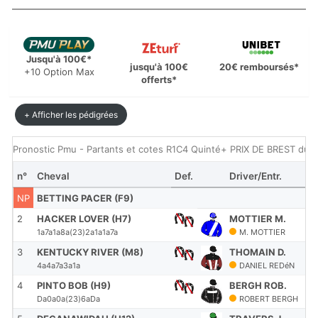
Jusqu'à 100€*
jusqu'à 100€
20€ remboursés*
+10 Option Max
offerts*
+ Afficher les pédigrées
Pronostic Pmu - Partants et cotes R1C4 Quinté+ PRIX DE BREST du 
n°
Cheval
Def.
Driver/Entr.
NP
BETTING PACER (F9)
2
HACKER LOVER (H7)
MOTTIER M.
1a7a1a8a(23)2a1a1a7a
M. MOTTIER
3
KENTUCKY RIVER (M8)
THOMAIN D.
4a4a7a3a1a
DANIEL REDéN
4
PINTO BOB (H9)
BERGH ROB.
Da0a0a(23)6aDa
ROBERT BERGH