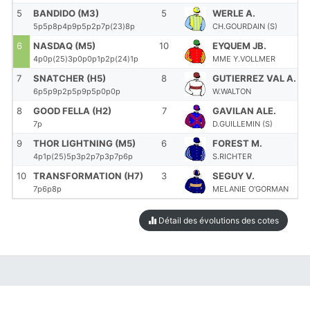
5
BANDIDO (M3)
5
WERLE A.
5p5p8p4p9p5p2p7p(23)8p
CH.GOURDAIN (S)
6
NASDAQ (M5)
10
EYQUEM JB.
4p0p(25)3p0p0p1p2p(24)1p
MME Y.VOLLMER
7
SNATCHER (H5)
8
GUTIERREZ VAL A.
6p5p9p2p5p9p5p0p0p
W.WALTON
8
GOOD FELLA (H2)
7
GAVILAN ALE.
7p
D.GUILLEMIN (S)
9
THOR LIGHTNING (M5)
6
FOREST M.
4p1p(25)5p3p2p7p3p7p6p
S.RICHTER
10
TRANSFORMATION (H7)
3
SEGUY V.
7p6p8p
MELANIE O'GORMAN
Détail des évolutions des cotes