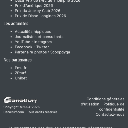
Qatar Prix de l'Arc de Triomphe 2026
Prix d'Amérique 2026
Prix du Jockey Club 2026
Prix de Diane Longines 2026
Les actualités
Actualités hippiques
Journalistes et consultants
YouTube
-
Instagram
Facebook
-
Twitter
Partenaire photos :
Scoopdyga
Nos partenaires
Pmu.fr
ZEturf
Unibet
Conditions générales
d'utisation
-
Politique de
Copyright ©2004-2026
confidentialité
Canalturf.com - Tous droits réservés
Contactez-nous
Jouer comporte des risques : endettement, dépendances,... -