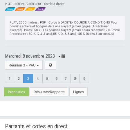
PLAT - 2000m - 23000.00€ - Corde à droite
PLAT, 2000 mètres , PSF , Corde à DROITE- COURSE A CONDITIONS Pour
poulains entiers et hongres de 2 ans n'ayant jamais gagné (A Réclamer
excepté). Poids : 58 k . Les poulains n'ayant jamais couru recevront 2 k. Prime
Propriétaire : 80 % (2 & 3 ans),55 % (4 & 5 ans), 45 % (6 ans & au-dessus)
Mercredi 8 novembre 2023
Réunion 3 - PAU
1
2
3
4
5
6
7
8
9
Pronostics
Résultats/Rapports
Lignes
Partants et cotes en direct