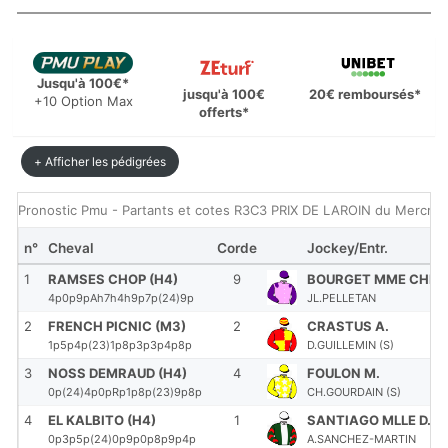
Jusqu'à 100€*
jusqu'à 100€
20€ remboursés*
+10 Option Max
offerts*
+ Afficher les pédigrées
Pronostic Pmu - Partants et cotes R3C3 PRIX DE LAROIN du Mercre
n°
Cheval
Corde
Jockey/Entr.
1
RAMSES CHOP (H4)
9
BOURGET MME CHL.
4p0p9pAh7h4h9p7p(24)9p
JL.PELLETAN
2
FRENCH PICNIC (M3)
2
CRASTUS A.
1p5p4p(23)1p8p3p3p4p8p
D.GUILLEMIN (S)
3
NOSS DEMRAUD (H4)
4
FOULON M.
0p(24)4p0pRp1p8p(23)9p8p
CH.GOURDAIN (S)
4
EL KALBITO (H4)
1
SANTIAGO MLLE D.
0p3p5p(24)0p9p0p8p9p4p
A.SANCHEZ-MARTIN