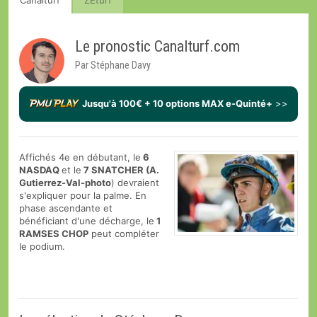
Canalturf
ZEturf
Le pronostic Canalturf.com
Par Stéphane Davy
Jusqu'à 100€ + 10 options MAX e-Quinté+
>>
Affichés 4e en débutant, le
6
NASDAQ
et le
7 SNATCHER (A.
Gutierrez-Val-photo
) devraient
s'expliquer pour la palme. En
phase ascendante et
bénéficiant d'une décharge, le
1
RAMSES CHOP
peut compléter
le podium.