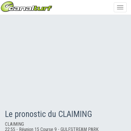
Toggl
navig
Le pronostic du CLAIMING
CLAIMING
22:55 - Réunion 15 Course 9 - GULFSTREAM PARK