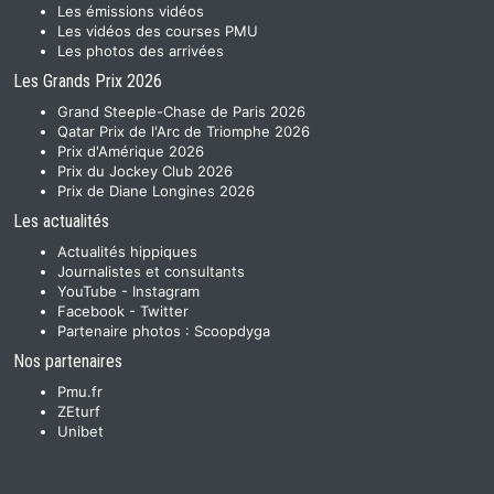
Les émissions vidéos
Les vidéos des courses PMU
Les photos des arrivées
Les Grands Prix 2026
Grand Steeple-Chase de Paris 2026
Qatar Prix de l'Arc de Triomphe 2026
Prix d'Amérique 2026
Prix du Jockey Club 2026
Prix de Diane Longines 2026
Les actualités
Actualités hippiques
Journalistes et consultants
YouTube
-
Instagram
Facebook
-
Twitter
Partenaire photos :
Scoopdyga
Nos partenaires
Pmu.fr
ZEturf
Unibet