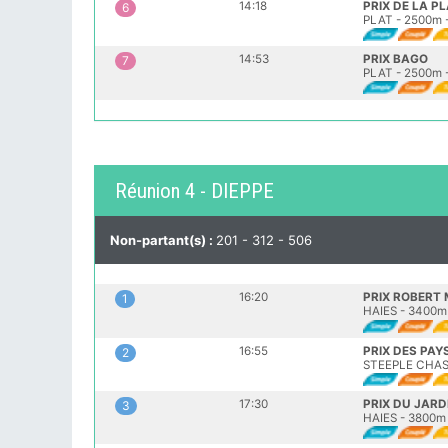
14:18
PRIX DE LA P
6
PLAT - 2500m 
14:53
PRIX BAGO
7
PLAT - 2500m -
Réunion 4 - DIEPPE
Non-partant(s) :
201 - 312 - 506
16:20
PRIX ROBERT
1
HAIES - 3400m 
16:55
PRIX DES PAY
2
STEEPLE CHASE
17:30
PRIX DU JARD
3
HAIES - 3800m 