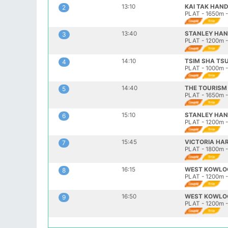
13:10
KAI TAK HAN
2
PLAT - 1650m -
13:40
STANLEY HAN
3
PLAT - 1200m -
14:10
TSIM SHA TS
4
PLAT - 1000m -
14:40
THE TOURISM
5
PLAT - 1650m -
15:10
STANLEY HAN
6
PLAT - 1200m -
15:45
VICTORIA HA
7
PLAT - 1800m -
16:15
WEST KOWLO
8
PLAT - 1200m 
16:50
WEST KOWLO
9
PLAT - 1200m 