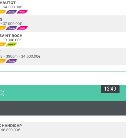
K HAUTOT
 - 64 000.00€
RS
- 37 000.00€
 SAINT ROCH
- 19 000.00€
E
 - 3900m - 34 000.00€
12:40
G)
K HANDICAP
 96 899.00€