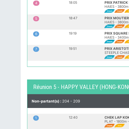
18:05
PRIX PATRIC
4
HAIES - 3800m
18:47
PRIX MOUTIE
5
HAIES - 3800m 
19:19
PRIX SQUARE
6
HAIES - 3400m 
19:51
PRIX ARISTOT
7
STEEPLE CHASE
Réunion 5 - HAPPY VALLEY (HONG-KON
Non-partant(s) :
204 - 209
12:40
CHEK LAP KO
1
PLAT - 1800m -