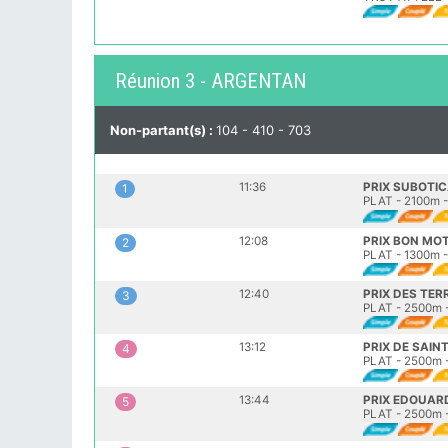
Réunion 3 - ARGENTAN
Non-partant(s) :
104 - 410 - 703
11:36
PRIX SUBOTI
1
PLAT - 2100m -
12:08
PRIX BON MO
2
PLAT - 1300m -
12:40
PRIX DES TER
3
PLAT - 2500m -
13:12
PRIX DE SAIN
4
PLAT - 2500m -
13:44
PRIX EDOUAR
5
PLAT - 2500m -