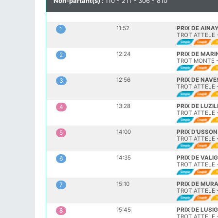
Non-partant(s) :
110 - 211 - 306 - 810
11:52
PRIX DE AINA
1
TROT ATTELE -
12:24
PRIX DE MAR
2
TROT MONTE - 
12:56
PRIX DE NAVE
3
TROT ATTELE -
13:28
PRIX DE LUZI
4
TROT ATTELE -
14:00
PRIX D'USSON
5
TROT ATTELE -
14:35
PRIX DE VALI
6
TROT ATTELE -
15:10
PRIX DE MUR
7
TROT ATTELE -
15:45
PRIX DE LUSI
8
TROT ATTELE -